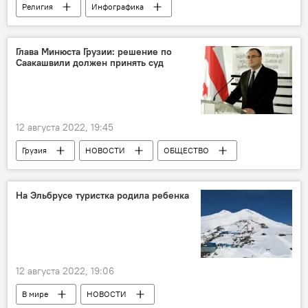
Религия
Инфографика
Календарь религиозных праздников
Мультимедиа
Глава Минюста Грузии: решение по
Саакашвили должен принять суд
12 августа 2022, 19:45
Грузия
НОВОСТИ
ОБЩЕСТВО
Рати Брегадзе
Министерство юстиции Грузии
На Эльбрусе туристка родила ребенка
Михаил Саакашвили
12 августа 2022, 19:06
В мире
НОВОСТИ