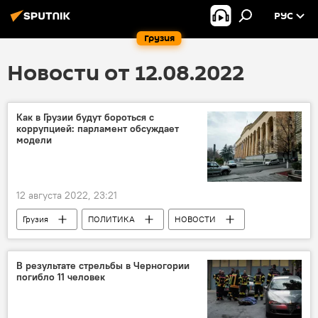
РУС
Грузия
Новости от 12.08.2022
Как в Грузии будут бороться с
коррупцией: парламент обсуждает
модели
12 августа 2022, 23:21
Грузия
ПОЛИТИКА
НОВОСТИ
Грузинская мечта - демократическая Грузия
Еврокомиссия
Парламент Грузии
В результате стрельбы в Черногории
погибло 11 человек
Грузия против коррупции