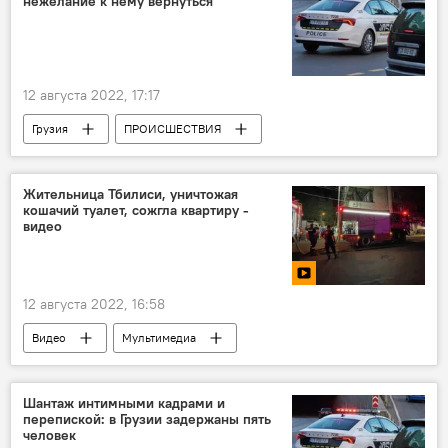
нежелание к нему вернуться
12 августа 2022, 17:17
Грузия
ПРОИСШЕСТВИЯ
НОВОСТИ
Озургети
Жительница Тбилиси, уничтожая
кошачий туалет, сожгла квартиру -
видео
12 августа 2022, 16:58
Видео
Мультимедиа
ПРОИСШЕСТВИЯ
Пожар
Видео-новости из Грузии
кошки
Шантаж интимными кадрами и
перепиской: в Грузии задержаны пять
человек