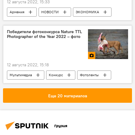
12 августа 2022, 15:33
Армения
НОВОСТИ
ЭКОНОМИКА
Поти
APM Terminals
Грузия
паромная переправа
Транспорт
Победители фотоконкурса Nature TTL
Photographer of the Year 2022 – фото
12 августа 2022, 15:18
Мультимедиа
Конкурс
Фотоленты
новости в фотографиях
Еще 20 материалов
Грузия