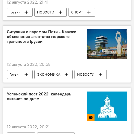
12 августа 2022, 21:41
Грузия
НОВОСТИ
СПОРТ
Торнике Шенгелия
баскетбол
Новости грузинского баскетбола
Ситуация с паромом Поти - Кавказ:
объяснение агентства морского
Чемпионат Европы по баскетболу
транспорта Грузии
Сборная Грузии по баскетболу
Товарищеский матч
12 августа 2022, 20:58
Грузия
ЭКОНОМИКА
НОВОСТИ
Армения
Поти
Агентство морского транспорта
Успенский пост 2022: календарь
питания по дням
12 августа 2022, 20:21