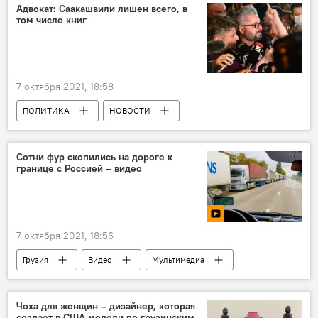
Адвокат: Саакашвили лишен всего, в
том числе книг
7 октября 2021, 18:58
ПОЛИТИКА
НОВОСТИ
Михаил Саакашвили
Ника Гварамия
Возвращение и арест Саакашвили
Сотни фур скопились на дороге к
границе с Россией – видео
7 октября 2021, 18:56
Грузия
Видео
Мультимедиа
Фуры
Военно-Грузинская дорога
Видео-новости из Грузии
Чоха для женщин – дизайнер, которая
создает в США модели по грузинским