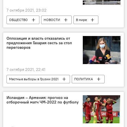
7 октября 2021, 23:02
ОБЩЕСТВО
НОВОСТИ
В мире
Грузия
Великобритания
Коронавирус COVID-19
Оппозиция и власть отказались от
предложения Гахария сесть за стол
переговоров
7 октября 2021, 22:41
Местные выборы в Грузии 2021
ПОЛИТИКА
НОВОСТИ
Грузия
Единое национальное движение
Исландия – Армения: прогноз на
отборочный матч ЧМ-2022 по футболу
Грузинская мечта - демократическая Грузия
Георгий Гахария
Местные выборы