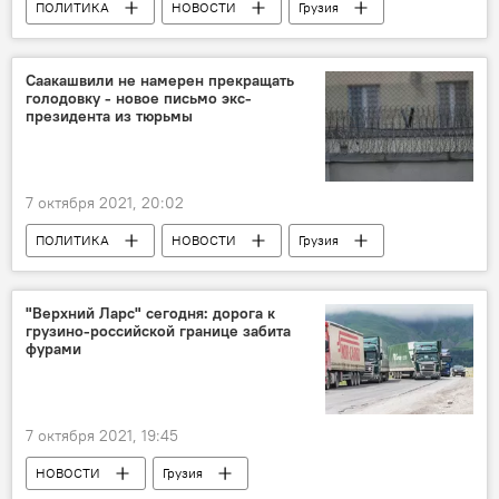
ПОЛИТИКА
НОВОСТИ
Грузия
Единое национальное движение
Возвращение и арест Саакашвили
Саакашвили не намерен прекращать
голодовку - новое письмо экс-
президента из тюрьмы
7 октября 2021, 20:02
ПОЛИТИКА
НОВОСТИ
Грузия
Михаил Саакашвили
Возвращение и арест Саакашвили
"Верхний Ларс" сегодня: дорога к
грузино-российской границе забита
фурами
7 октября 2021, 19:45
НОВОСТИ
Грузия