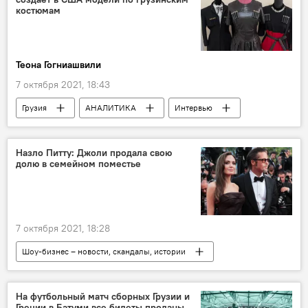
костюмам
Теона Гогниашвили
7 октября 2021, 18:43
Грузия
АНАЛИТИКА
Интервью
Грузины за рубежом
США
Чоха
Грузинские дизайнеры
Назло Питту: Джоли продала свою
долю в семейном поместье
Грузинские дизайнеры покоряют мир моды
дизайнеры
7 октября 2021, 18:28
Шоу-бизнес – новости, скандалы, истории
Анджелина Джоли
Брэд Питт
Зарубежные звезды
На футбольный матч сборных Грузии и
Греции в Батуми все билеты проданы