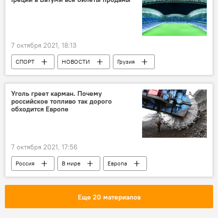
7 октября 2021, 18:13
СПОРТ
НОВОСТИ
Грузия
Батуми
Футбол
Сборная Грузии по футболу
Стадион
Уголь греет карман. Почему
российское топливо так дорого
обходится Европе
7 октября 2021, 17:56
Россия
В мире
Европа
газ
Еще 20 материалов