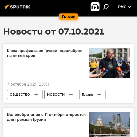
РУС
Грузия
Новости от 07.10.2021
Глава профсоюзов Грузии переизбран
на пятый срок
7 октября 2021, 23:31
ОБЩЕСТВО
НОВОСТИ
Грузия
Ираклий Петриашвили
Объединение профсоюзов Грузии
Великобритания с 11 октября откроется
для граждан Грузии