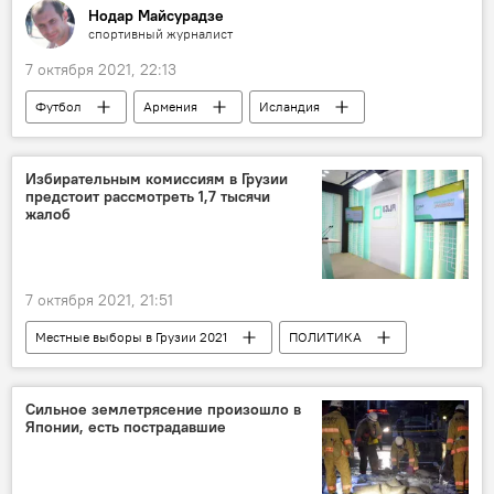
Нодар Майсурадзе
спортивный журналист
7 октября 2021, 22:13
Футбол
Армения
Исландия
Прогнозы результатов футбольных матчей
Избирательным комиссиям в Грузии
предстоит рассмотреть 1,7 тысячи
жалоб
7 октября 2021, 21:51
Местные выборы в Грузии 2021
ПОЛИТИКА
НОВОСТИ
Грузия
ЦИК Грузии
Местные выборы
Сильное землетрясение произошло в
Японии, есть пострадавшие