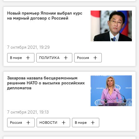
Мцхета-Степанцминда-Ларс
дороги
Верхний Ларс
Новый премьер Японии выбрал курс
на мирный договор с Россией
7 октября 2021, 19:29
В мире
ПОЛИТИКА
Россия
Япония
Захарова назвала бесцеремонным
решение НАТО о высылке российских
дипломатов
7 октября 2021, 19:13
Россия
НОВОСТИ
В мире
НАТО
Мария Захарова