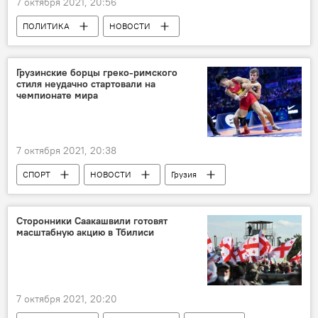
7 октября 2021, 20:56
ПОЛИТИКА
НОВОСТИ
Специальная пенитенциарная служба
Возвращение и арест Саакашвили
Грузинские борцы греко-римского
стиля неудачно стартовали на
чемпионате мира
7 октября 2021, 20:38
СПОРТ
НОВОСТИ
Грузия
борьба
Сторонники Саакашвили готовят
масштабную акцию в Тбилиси
7 октября 2021, 20:20