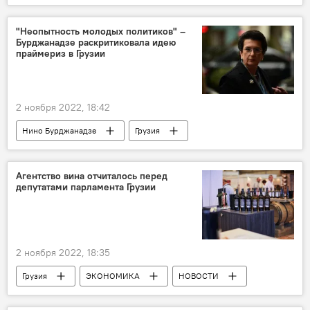
Грузинская мечта - демократическая Грузия
Ираклий Кобахидзе
НОВОСТИ
"Неопытность молодых политиков" –
Бурджанадзе раскритиковала идею
праймериз в Грузии
2 ноября 2022, 18:42
Нино Бурджанадзе
Грузия
НОВОСТИ
Тбилиси
Зураб Джапаридзе
ПОЛИТИКА
Агентство вина отчиталось перед
депутатами парламента Грузии
Георгий Вашадзе
2 ноября 2022, 18:35
Грузия
ЭКОНОМИКА
НОВОСТИ
США
Великобритания
Япония