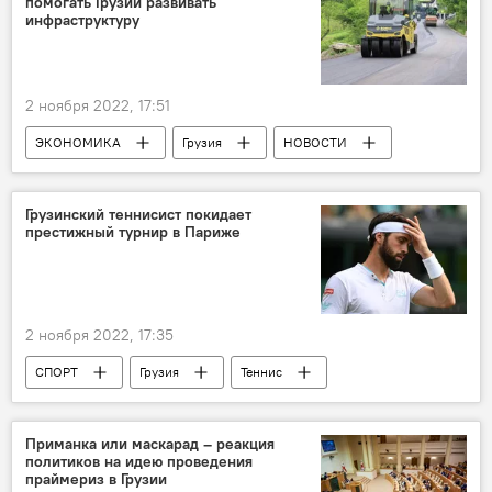
помогать Грузии развивать
инфраструктуру
2 ноября 2022, 17:51
ЭКОНОМИКА
Грузия
НОВОСТИ
Ираклий Карселадзе
Тбилиси
Европа
Всемирный банк
Грузинский теннисист покидает
престижный турнир в Париже
2 ноября 2022, 17:35
СПОРТ
Грузия
Теннис
Николоз Басилашвили
Приманка или маскарад – реакция
политиков на идею проведения
праймериз в Грузии