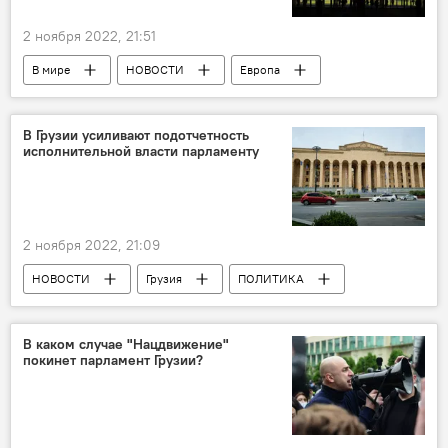
2 ноября 2022, 21:51
В мире
НОВОСТИ
Европа
Всемирная метеорологическая организация
ООН
В Грузии усиливают подотчетность
исполнительной власти парламенту
2 ноября 2022, 21:09
НОВОСТИ
Грузия
ПОЛИТИКА
Тбилиси
Евросоюз
В каком случае "Нацдвижение"
покинет парламент Грузии?