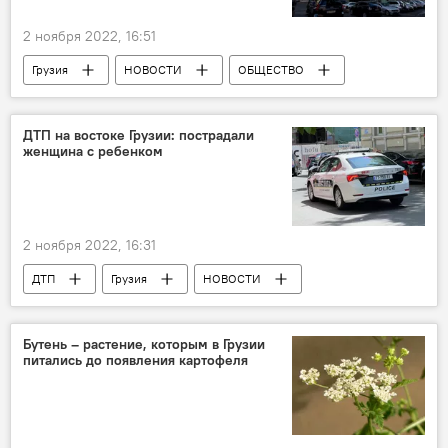
2 ноября 2022, 16:51
Грузия
НОВОСТИ
ОБЩЕСТВО
Каха Каладзе
Ираклий Бенделиани
Каха Самхарадзе
Тбилиси
ДТП на востоке Грузии: пострадали
женщина с ребенком
2 ноября 2022, 16:31
ДТП
Грузия
НОВОСТИ
ПРОИСШЕСТВИЯ
Пострадавшие
Бутень – растение, которым в Грузии
питались до появления картофеля