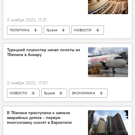
2 ноября 2022, 17:21
ПОЛИТИКА
Грузия
НОВОСТИ
Георгий Вашадзе
Зураб Джапаридзе
Ника Мелия
Тбилиси
Турецкий лоукостер начал полеты из
Тбилиси в Анкару
2 ноября 2022, 17:07
НОВОСТИ
Грузия
ЭКОНОМИКА
Тбилиси
Анкара
Тбилисский международный аэропорт
В Тбилиси приступили к замене
аварийных домов - первую
Turkish Airlines
TAV Georgia
многоэтажку сносят в Варкетили
Батуми