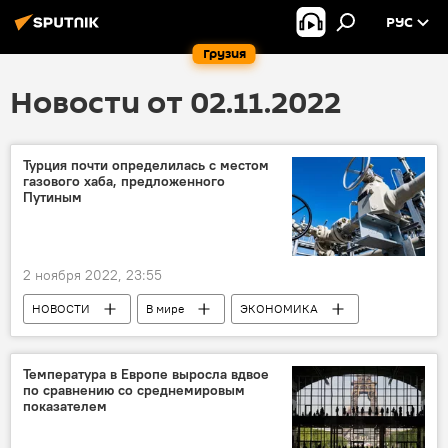
РУС
Грузия
Новости от 02.11.2022
Турция почти определилась с местом
газового хаба, предложенного
Путиным
2 ноября 2022, 23:55
НОВОСТИ
В мире
ЭКОНОМИКА
Владимир Путин
Турция
Черное море
Европа
Температура в Европе выросла вдвое
по сравнению со среднемировым
показателем