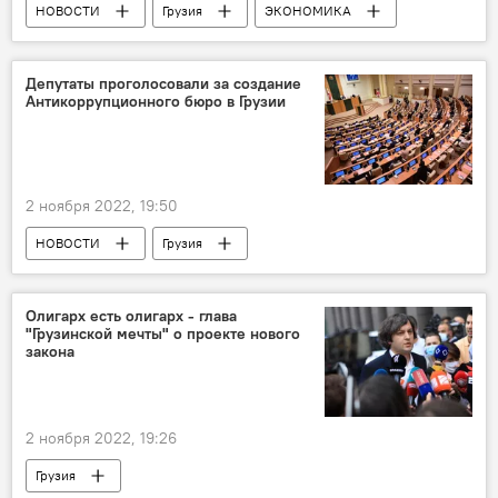
НОВОСТИ
Грузия
ЭКОНОМИКА
Инфографика
Депутаты проголосовали за создание
Антикоррупционного бюро в Грузии
2 ноября 2022, 19:50
НОВОСТИ
Грузия
Парламент Грузии
Анри Оханашвили
Народный защитник Грузии
Олигарх есть олигарх - глава
"Грузинской мечты" о проекте нового
закона
2 ноября 2022, 19:26
Грузия