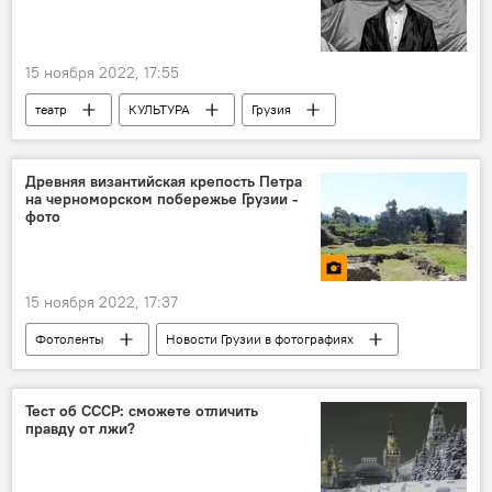
15 ноября 2022, 17:55
театр
КУЛЬТУРА
Грузия
НОВОСТИ
Тбилиси
Анонсы
Древняя византийская крепость Петра
на черноморском побережье Грузии -
фото
15 ноября 2022, 17:37
Фотоленты
Новости Грузии в фотографиях
Мультимедиа
фотография
Аджария
Туризм в Грузии
ТУРИЗМ
Тест об СССР: сможете отличить
правду от лжи?