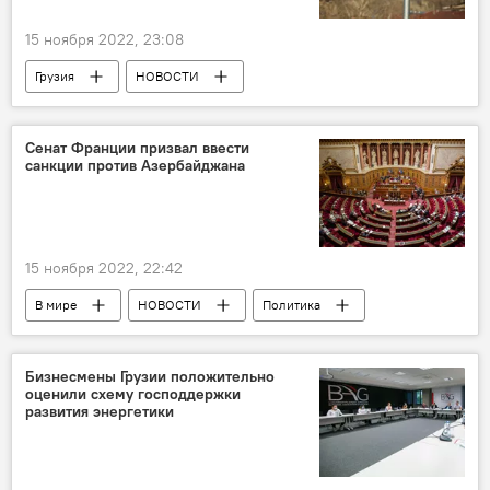
15 ноября 2022, 23:08
Грузия
НОВОСТИ
ПРОИСШЕСТВИЯ
ПОЛИТИКА
СГБ
Израиль
Иран
Пакистан
Сенат Франции призвал ввести
санкции против Азербайджана
15 ноября 2022, 22:42
В мире
НОВОСТИ
Политика
Франция
Азербайджан
Армения
Бизнесмены Грузии положительно
оценили схему господдержки
развития энергетики