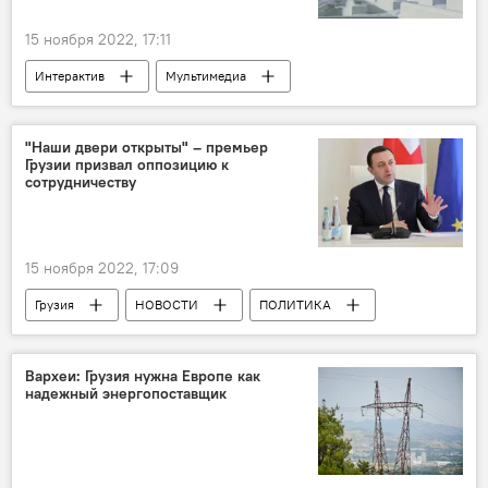
15 ноября 2022, 17:11
Интерактив
Мультимедиа
"Наши двери открыты" – премьер
Грузии призвал оппозицию к
сотрудничеству
15 ноября 2022, 17:09
Грузия
НОВОСТИ
ПОЛИТИКА
Ираклий Гарибашвили
Еврокомиссия
Грузинская мечта - демократическая Грузия
Вархеи: Грузия нужна Европе как
надежный энергопоставщик