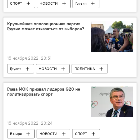
СПОРТ
НОВОСТИ
Грузия
Шота Арвеладзе
Хвича Кварацхелия
Футбол
Крупнейшая оппозиционная партия
Грузии может отказаться от выборов?
15 ноября 2022, 20:51
Грузия
НОВОСТИ
ПОЛИТИКА
Михаил Саакашвили
Звиад Куправа
Ника Мелия
Глава МОК призвал лидеров G20 не
политизировать спорт
Единое национальное движение
15 ноября 2022, 20:24
В мире
НОВОСТИ
СПОРТ