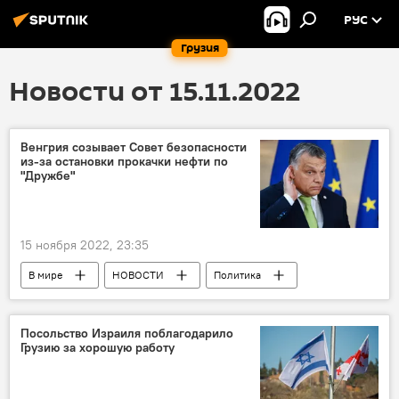
РУС
Грузия
Новости от 15.11.2022
Венгрия созывает Совет безопасности
из-за остановки прокачки нефти по
"Дружбе"
15 ноября 2022, 23:35
В мире
НОВОСТИ
Политика
Виктор Орбан
Венгрия
Польша
Обострение ситуации вокруг Украины
Посольство Израиля поблагодарило
Грузию за хорошую работу