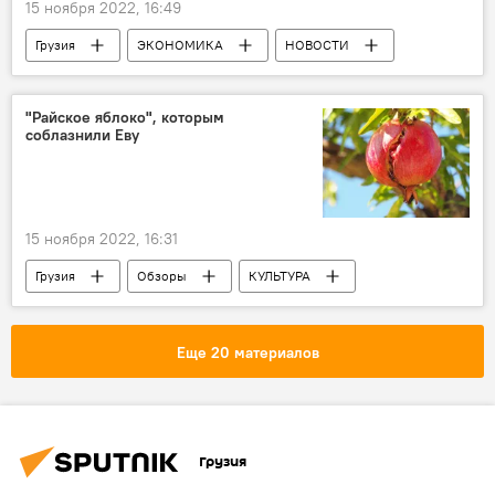
15 ноября 2022, 16:49
Грузия
ЭКОНОМИКА
НОВОСТИ
Ираклий Гарибашвили
Европа
Черное море
Тбилиси
"Райское яблоко", которым
соблазнили Еву
15 ноября 2022, 16:31
Грузия
Обзоры
КУЛЬТУРА
ОБЩЕСТВО
АНАЛИТИКА
Грузинская кухня
Еще 20 материалов
Грузия