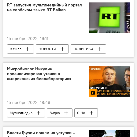
Инвестиции
Бизнес-ассоциация Грузии
RT запустил мультимедийный портал
на сербском языке RT Balkan
15 ноября 2022, 19:11
В мире
НОВОСТИ
ПОЛИТИКА
Маргарита Симоньян
RT
Микробиолог Никулин
проанализировал утечки в
американских биолабораториях
15 ноября 2022, 18:49
Мультимедиа
Видео
США
Власти Грузии пошли на уступки –