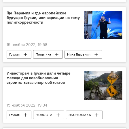
Томас Бах
Бали
МОК
Обострение ситуации вокруг Украины
Где Гварамия и где европейское
будущее Грузии, или вариации на тему
политкорректности
15 ноября 2022, 19:58
Грузия
Политика
Ника Гварамия
Нино Бурджанадзе
Европарламент
Тбилисский апелляционный суд
Инвесторам в Грузии дали четыре
месяца для возобновления
Европейская народная партия
строительства энергообъектов
Единое национальное движение
Грузинская мечта - демократическая Грузия
15 ноября 2022, 19:34
Колумнисты
Грузия
НОВОСТИ
ЭКОНОМИКА
Давид Мирцхулава
Энергетика Грузии