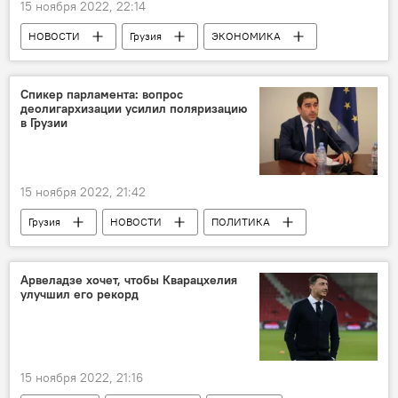
15 ноября 2022, 22:14
НОВОСТИ
Грузия
ЭКОНОМИКА
Леван Давиташвили
Ромео Микаутадзе
Бизнес-ассоциация Грузии
Спикер парламента: вопрос
деолигархизации усилил поляризацию
Энергетика Грузии
в Грузии
15 ноября 2022, 21:42
Грузия
НОВОСТИ
ПОЛИТИКА
Шалва Папуашвили
Мамука Хазарадзе
Михаил Саакашвили
Арвеладзе хочет, чтобы Кварацхелия
улучшил его рекорд
Грузинская мечта - демократическая Грузия
15 ноября 2022, 21:16