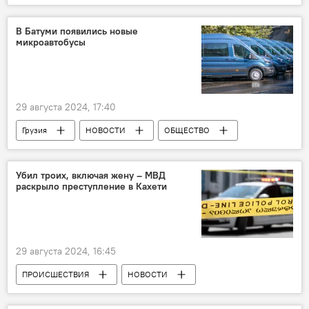
Западная Грузия
Тбилиси
Восточная Грузия
В Батуми появились новые
микроавтобусы
Национальное агентство окружающей среды
29 августа 2024, 17:40
Грузия
НОВОСТИ
ОБЩЕСТВО
Батуми
Аджария
Торнике Рижвадзе
Убил троих, включая жену – МВД
раскрыло преступление в Кахети
29 августа 2024, 16:45
ПРОИСШЕСТВИЯ
НОВОСТИ
Грузия
Гурджаанский район