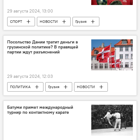
29 августа 2024, 13:00
СПОРТ
НОВОСТИ
Грузия
Гурам Кашия
УЕФА
Футбол
Вилли Саньоль
Владимир Вайсс
Посольство Дании тратит деньги в
грузинской политике? В правящей
партии ждут разъяснений
29 августа 2024, 12:03
ПОЛИТИКА
Грузия
НОВОСТИ
Гурам Мачарашвили
Саломе Зурабишвили
Антикоррупционное бюро
Батуми примет международный
турнир по контактному карате
Грузинская мечта - демократическая Грузия
Дания
Закон об "иноагентах"
Акция против закона об иноагентах