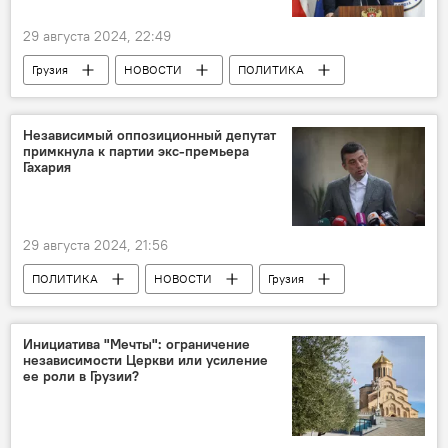
29 августа 2024, 22:49
Грузия
НОВОСТИ
ПОЛИТИКА
ОБЩЕСТВО
Ираклий Шотадзе
Специальная служба государственной охраны
Независимый оппозиционный депутат
примкнула к партии экс-премьера
Гахария
29 августа 2024, 21:56
ПОЛИТИКА
НОВОСТИ
Грузия
Георгий Гахария
Парламентские выборы в Грузии 2024
Инициатива "Мечты": ограничение
независимости Церкви или усиление
ее роли в Грузии?