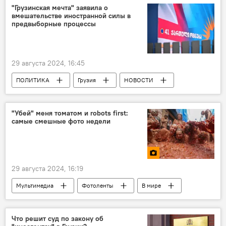
Кахети
Убийство
"Грузинская мечта" заявила о
вмешательстве иностранной силы в
предвыборные процессы
29 августа 2024, 16:45
ПОЛИТИКА
Грузия
НОВОСТИ
Грузинская мечта - демократическая Грузия
NDI
США
Дания
"Убей" меня томатом и robots first:
самые смешные фото недели
Михаил Саакашвили
Хатия Деканоидзе
Единое национальное движение
29 августа 2024, 16:19
Мультимедиа
Фотоленты
В мире
новости в фотографиях
Что решит суд по закону об