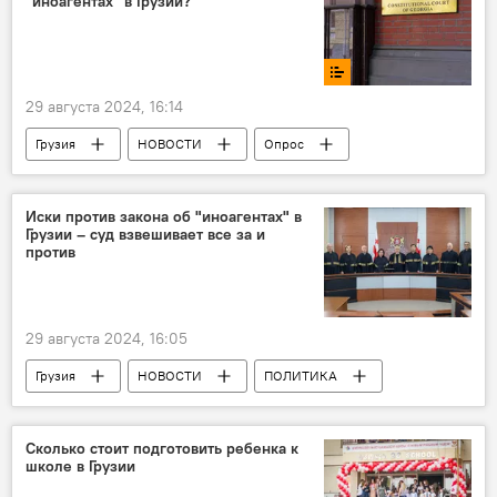
"иноагентах" в Грузии?
29 августа 2024, 16:14
Грузия
НОВОСТИ
Опрос
Опрос на сайте
Опрос Sputnik Грузия
ПОЛИТИКА
Иски против закона об "иноагентах" в
Грузии – суд взвешивает все за и
против
29 августа 2024, 16:05
Грузия
НОВОСТИ
ПОЛИТИКА
Конституционный суд Грузии
Саломе Зурабишвили
США
НАТО
Сколько стоит подготовить ребенка к
школе в Грузии
Закон об "иноагентах"
Грузия - Евросоюз