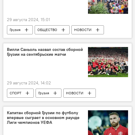
Евросоюз
29 августа 2024, 15:01
Грузия
ОБЩЕСТВО
НОВОСТИ
Вилли Саньоль назвал состав сборной
Грузии на сентябрьские матчи
29 августа 2024, 14:02
СПОРТ
Грузия
НОВОСТИ
Тбилиси
Чехия
Вилли Саньоль
УЕФА
Михаил Месхи
Капитан сборной Грузии по футболу
впервые сыграет в основном раунде
Георгий Мамардашвили
Лига Наций УЕФА
Лиги чемпионов УЕФА
Сборная Грузии по футболу