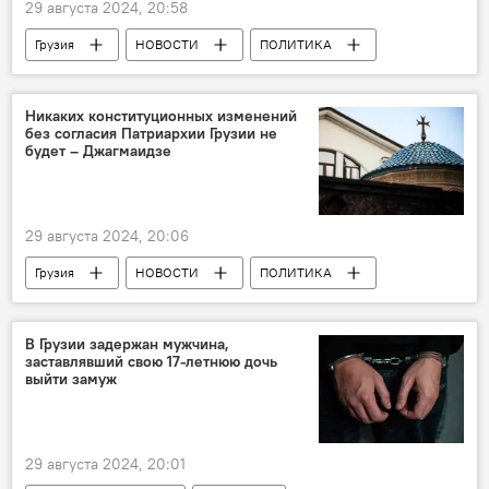
29 августа 2024, 20:58
Грузия
НОВОСТИ
ПОЛИТИКА
Патриархия Грузии
Грузинская православная церковь
Никаких конституционных изменений
без согласия Патриархии Грузии не
Андрия Джагмаидзе
будет – Джагмаидзе
Грузинская мечта - демократическая Грузия
29 августа 2024, 20:06
Грузия
НОВОСТИ
ПОЛИТИКА
Андрия Джагмаидзе
Патриархия Грузии
Грузинская мечта - демократическая Грузия
В Грузии задержан мужчина,
заставлявший свою 17-летнюю дочь
выйти замуж
29 августа 2024, 20:01