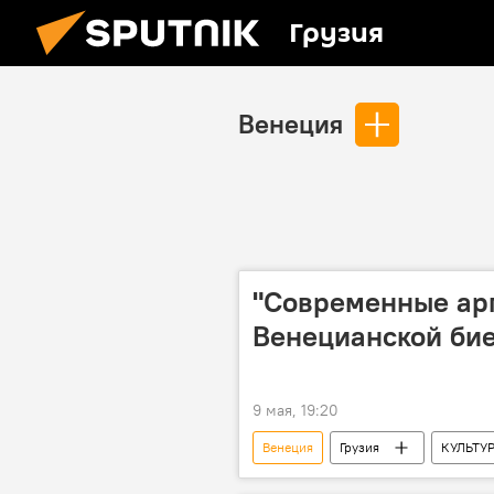
Грузия
Венеция
"Современные арг
Венецианской би
9 мая, 19:20
Венеция
Грузия
КУЛЬТУ
Грузинская культура
Мирова