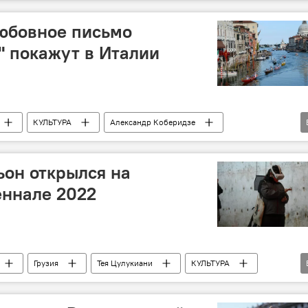
Любовное письмо
" покажут в Италии
КУЛЬТУРА
Александр Коберидзе
узинское кино
ьон открылся на
еннале 2022
Грузия
Тея Цулукиани
КУЛЬТУРА
Мировая культура