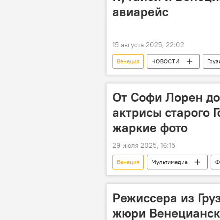
авиарейс
15 августа 2025, 22:02
Венеция
НОВОСТИ
Груз
ТУРИЗМ
Кутаисский между
От Софи Лорен д
актрисы старого Г
жаркие фото
29 июля 2025, 16:15
Венеция
Мультимедиа
Ф
Калифорния
США
Режиссера из Гру
жюри Венецианск