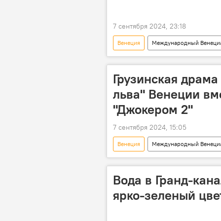
7 сентября 2024, 23:18
Венеция
Международный Венециа
НОВОСТИ
Анджелина Джо
Грузинское кино
Грузинское
Грузинская драма 
льва" Венеции вм
"Джокером 2"
7 сентября 2024, 15:05
Венеция
Международный Венециа
КУЛЬТУРА
НОВОСТИ
Николь Кидман
Вода в Гранд-кан
ярко-зеленый цве