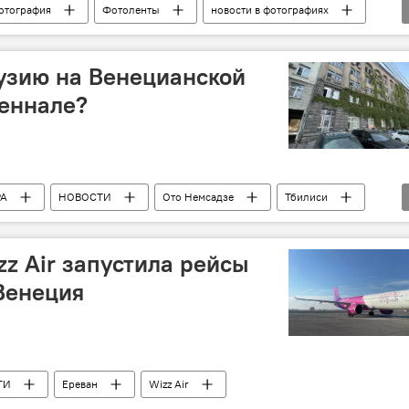
отография
Фотоленты
новости в фотографиях
рузию на Венецианской
иеннале?
РА
НОВОСТИ
Ото Немсадзе
Тбилиси
лодежи Грузии
z Air запустила рейсы
Венеция
ТИ
Ереван
Wizz Air