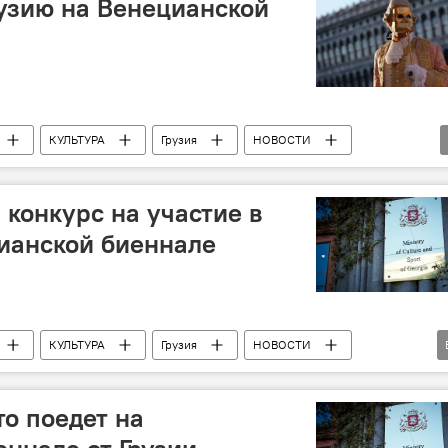
рузию на Венецианской
КУЛЬТУРА
Грузия
НОВОСТИ
лодежи Грузии
 конкурс на участие в
ианской биеннале
КУЛЬТУРА
Грузия
НОВОСТИ
туры, спорта и молодежи Грузии
то поедет на