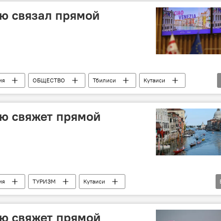
ю связал прямой
ия
ОБЩЕСТВО
Тбилиси
Кутаиси
ю свяжет прямой
ия
ТУРИЗМ
Кутаиси
Wizz Air
ю свяжет прямой