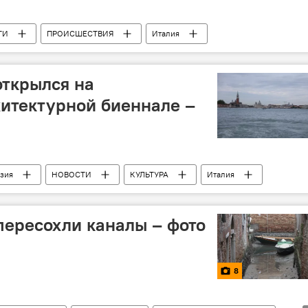
ТИ
ПРОИСШЕСТВИЯ
Италия
открылся на
итектурной биеннале –
узия
НОВОСТИ
КУЛЬТУРА
Италия
пересохли каналы – фото
8