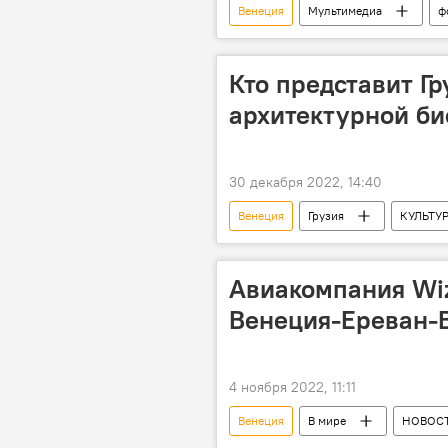
Венеция
Мультимедиа
ф
В мире
Кто представит Г
архитектурной б
30 декабря 2022, 14:40
Венеция
Грузия
КУЛЬТУ
Министерство культуры, спорта и мо
Авиакомпания Wiz
Венеция-Ереван-
4 ноября 2022, 11:11
Венеция
В мире
НОВОС