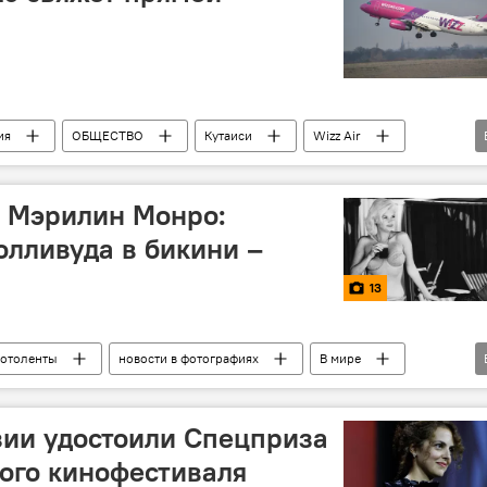
ия
ОБЩЕСТВО
Кутаиси
Wizz Air
народный аэропорт
о Мэрилин Монро:
олливуда в бикини –
13
отоленты
новости в фотографиях
В мире
Софи Лорен
зии удостоили Спецприза
ого кинофестиваля