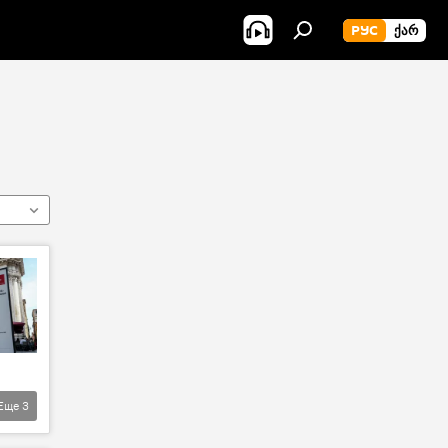
РУС
ᲥᲐᲠ
Еще
3