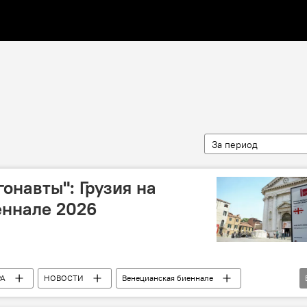
За период
онавты": Грузия на
еннале 2026
РА
НОВОСТИ
Венецианская биеннале
я культура
Народное творчество и культура Грузии