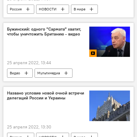
Россия
НОВОСТИ
В мире
Зураб Абашидзе
Григорий Карасин
Абхазия
Швейцария
Москва
Бужинский: одного "Сармата" хватит,
чтобы уничтожить Британию - видео
МИД РФ
Цхинвальский регион
25 апреля 2022, 13:44
Видео
Мультимедиа
Экспертное мнение
Россия
гонка вооружений
Названо условие новой очной встречи
делегаций России и Украины
25 апреля 2022, 13:30