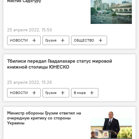
мистик Садхгуру
25 апреля 2022, 15:53
НОВОСТИ
Грузия
ОБЩЕСТВО
Индия
Тбилиси
Дворец спорта
Тбилиси передал Гвадалахаре статус мировой
книжной столицы ЮНЕСКО
25 апреля 2022, 15:26
НОВОСТИ
Грузия
В мире
Андриа Басилая
Тбилиси
Мексика
ЮНЕСКО
ОБЩЕСТВО
Министр обороны Грузии ответил на
очередную критику со стороны
Украины