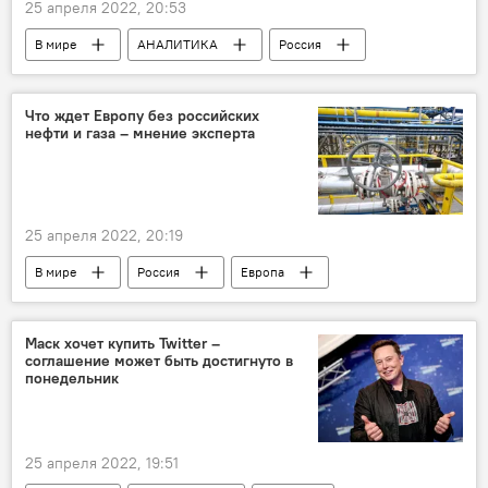
25 апреля 2022, 20:53
В мире
АНАЛИТИКА
Россия
Германия
Европа
Еврокомиссия
ОПЕК
Цены на нефть
газ
Что ждет Европу без российских
нефти и газа – мнение эксперта
Антироссийские санкции
25 апреля 2022, 20:19
В мире
Россия
Европа
Антироссийские санкции
Маск хочет купить Twitter –
соглашение может быть достигнуто в
понедельник
25 апреля 2022, 19:51