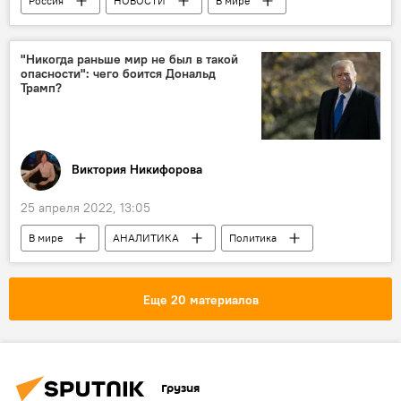
Россия
НОВОСТИ
В мире
Обострение ситуации вокруг Украины
"Никогда раньше мир не был в такой
опасности": чего боится Дональд
Трамп?
Виктория Никифорова
25 апреля 2022, 13:05
В мире
АНАЛИТИКА
Политика
Дональд Трамп
Стивен Кинг
Джон Кеннеди
Украина
США
Еще 20 материалов
Крым
CNN
Обострение ситуации вокруг Украины
Грузия