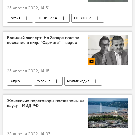
25 апреля 2022, 14:51
Грузия
ПОЛИТИКА
НОВОСТИ
Владимир Зеленский
Владимир Путин
Украина
Донбасс
ООН
Военный эксперт: На Западе поняли
послание в виде "Сармата" – видео
Совет Европы
ОБСЕ
25 апреля 2022, 14:15
Видео
Украина
Мультимедиа
Обострение ситуации вокруг Украины
Экспертное мнение
Женевские переговоры поставлены на
паузу - МИД РФ
25 апреля 2022, 14:07