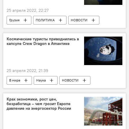
25 апреля 2022, 22:27
Грузия
ПОЛИТИКА
НОВОСТИ
Давид Кезерашвили
Ника Мелия
Грузинская мечта - демократическая Грузия
Космические туристы приводнились в
капсуле Crew Dragon в Атлантике
Единое национальное движение
25 апреля 2022, 21:39
В мире
Наука
НОВОСТИ
НАСА
МКС
SpaceX
Крах экономики, рост цен,
безработица – чем грозит Европе
давление на энергосектор России