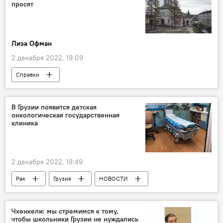
Строительство дороги
Кобулети
просят
Лиза Офман
2 декабря 2022, 19:09
Справки
В Грузии появится детская
онкологическая государственная
клиника
2 декабря 2022, 18:49
Рак
Грузия
НОВОСТИ
ОБЩЕСТВО
Лаша Жвания
Зураб Азарашвили
Израиль
Чхенкели: мы стремимся к тому,
чтобы школьники Грузии не нуждались