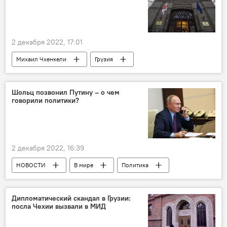
Специальная следственная служба
2 декабря 2022, 17:01
Михаил Чхенкели
Грузия
НОВОСТИ
ОБЩЕСТВО
Тбилиси
Министерство образования и науки Грузии
Шольц позвонил Путину – о чем
говорили политики?
Образование в Грузии
образование
Министерство образования, науки, культуры и спорта
2 декабря 2022, 16:39
НОВОСТИ
В мире
Политика
Россия
Владимир Путин
Украина
Германия
Киев
Дипломатический скандал в Грузии:
посла Чехии вызвали в МИД
Обострение ситуации вокруг Украины