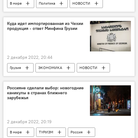
В мире
Политика
НОВОСТИ
США
Вашингтон
Джо Байден
Еврокомиссия
Евросоюз
газ
Куда идет импортированная из Чехии
продукция - ответ Минфина Грузии
Инфляция
2 декабря 2022, 20:44
Грузия
ЭКОНОМИКА
НОВОСТИ
Чехия
ПОЛИТИКА
Антироссийские санкции
Россияне сделали выбор: новогодние
каникулы в странах ближнего
зарубежья
2 декабря 2022, 20:19
В мире
ТУРИЗМ
Россия