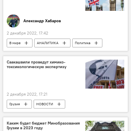
Александр Хабаров
2 декабря 2022, 17:42
В мире
АНАЛИТИКА
Политика
Прити Пател
Борис Джонсон
Лондон
Индия
Франция
Саакашвили проведут химико-
токсикологическую экспертизу
2 декабря 2022, 17:21
Грузия
НОВОСТИ
Михаил Саакашвили
Шалва Хачапуридзе
Валерий Гелашвили
Украина
Каким будет бюджет Минобразования
Грузии в 2023 году
Тбилисский городской суд
Тбилиси