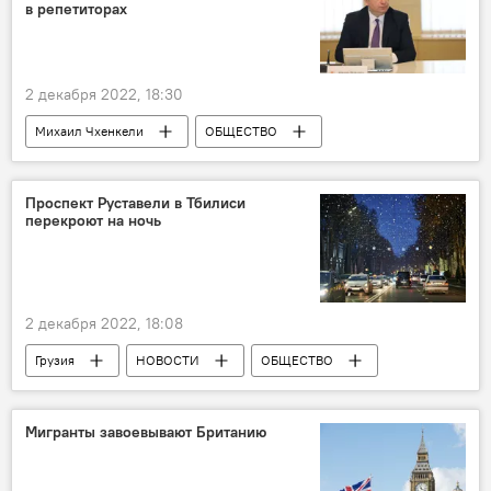
Тель-Авив
Минздрав
в репетиторах
2 декабря 2022, 18:30
Михаил Чхенкели
ОБЩЕСТВО
НОВОСТИ
Грузия
Тбилиси
образование
Образование в Грузии
Проспект Руставели в Тбилиси
перекроют на ночь
Министерство образования и науки Грузии
Система образования
Министерство образования, науки, культуры и спорта
2 декабря 2022, 18:08
Реформа системы образования в Грузии
Грузия
НОВОСТИ
ОБЩЕСТВО
Тбилиси
Мэрия Тбилиси
Новый год
Мигранты завоевывают Британию