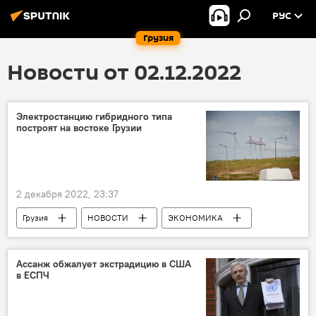
РУС
Грузия
Новости от 02.12.2022
Электростанцию гибридного типа
построят на востоке Грузии
2 декабря 2022, 23:37
Грузия
НОВОСТИ
ЭКОНОМИКА
Ромео Микаутадзе
Гори
Шида Картли
Ветряная электростанция
Ассанж обжалует экстрадицию в США
в ЕСПЧ
солнечная электростанция