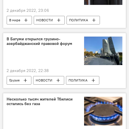
2 декабря 2022, 23:06
В мире
НОВОСТИ
ПОЛИТИКА
Джулиан Ассанж
США
Великобритания
WikiLeaks
ЕСПЧ
В Батуми открылся грузино-
азербайджанский правовой форум
2 декабря 2022, 22:38
Грузия
НОВОСТИ
ПОЛИТИКА
Рати Брегадзе
Батуми
Азербайджан
Несколько тысяч жителей Тбилиси
остались без газа
Министерство юстиции Грузии
Грузино-азербайджанские отношения