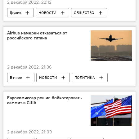
2 декабря 2022, 22:12
Грузия
НОВОСТИ
ОБЩЕСТВО
ПРОИСШЕСТВИЯ
Тбилиси
газ
Airbus намерен отказаться от
российского титана
2 декабря 2022, 21:36
В мире
НОВОСТИ
ПОЛИТИКА
США
Airbus
Япония
Россия
Антироссийские санкции
Еврокомиссар решил бойкотировать
саммит в США
2 декабря 2022, 21:09