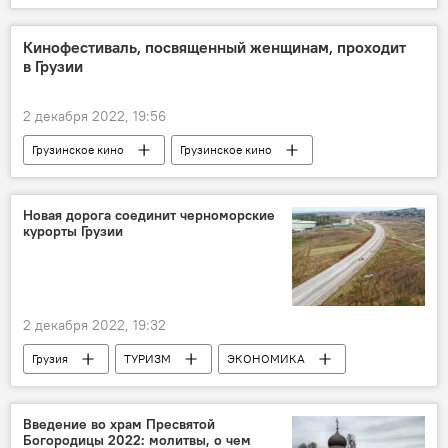
Казахстан
Беларусь
Армения
Майя Ломидзе
СНГ
Кинофестиваль, посвященный женщинам, проходит
в Грузии
2 декабря 2022, 19:56
Грузинское кино
Грузинское кино
кино
Кино
Лана Гогоберидзе
Нана Эквтимишвили
НОВОСТИ
Новая дорога соединит черноморские
курорты Грузии
ОБЩЕСТВО
Грузия
Тбилиси
КУЛЬТУРА
2 декабря 2022, 19:32
Грузия
ТУРИЗМ
ЭКОНОМИКА
НОВОСТИ
Ираклий Карселадзе
Министерство инфраструктуры и регионального развития
Введение во храм Пресвятой
Богородицы 2022: молитвы, о чем