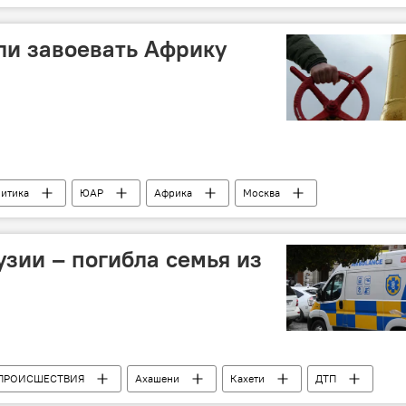
ли завоевать Африку
итика
ЮАР
Африка
Москва
Колумнисты
узии – погибла семья из
ПРОИСШЕСТВИЯ
Ахашени
Кахети
ДТП