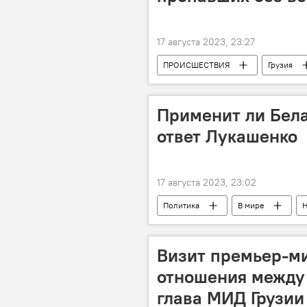
17 августа 2023, 23:27
ПРОИСШЕСТВИЯ
Грузия
Национальное агентство окружающе
Шови
Оползень в Шови
Применит ли Бела
ответ Лукашенко
17 августа 2023, 23:02
Политика
В мире
Россия
Обострение ситуаци
Визит премьер-м
отношения между 
глава МИД Грузии