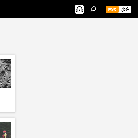
РУС
ᲥᲐᲠ