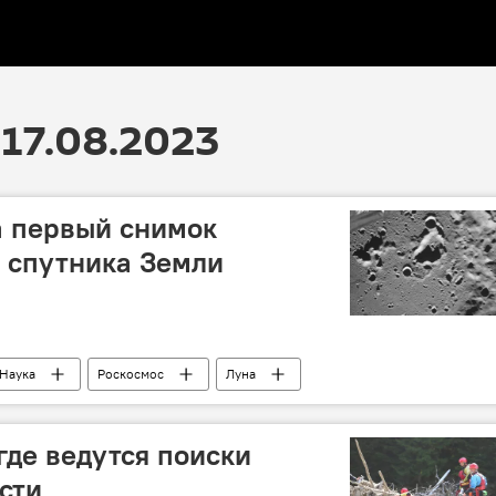
17.08.2023
а первый снимок
 спутника Земли
Наука
Роскосмос
Луна
где ведутся поиски
сти