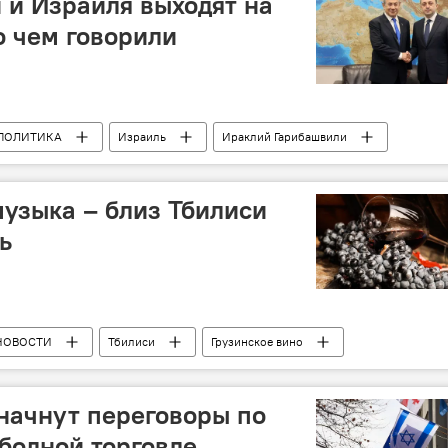
 и Израиля выходят на
о чем говорили
ПОЛИТИКА
Израиль
Ираклий Гарибашвили
музыка – близ Тбилиси
ь
НОВОСТИ
Тбилиси
Грузинское вино
 начнут переговоры по
бодной торговле