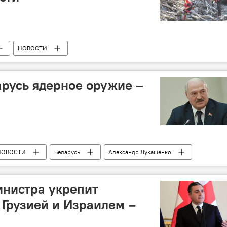
НОВОСТИ
й среды
Служба по управлению чрезвычайными ситуациями
русь ядерное оружие –
НОВОСТИ
Беларусь
Александр Лукашенко
и вокруг Украины
инистра укрепит
Грузией и Израилем –