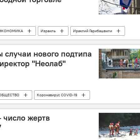
ЭКОНОМИКА
Израиль
Ираклий Гарибашвили
ение о свободной торговле
ы случаи нового подтипа
директор "Неолаб"
ОБЩЕСТВО
Коронавирус COVID-19
– число жертв
7