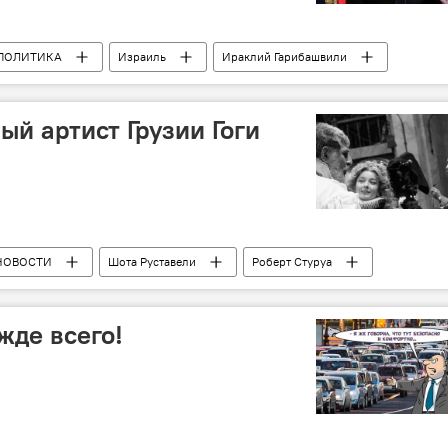
ПОЛИТИКА
Израиль
Ираклий Гарибашвили
Жвания
Илья Дарчиашвили
Тбилиси
ый артист Грузии Гоги
НОВОСТИ
Шота Руставели
Роберт Стуруа
жде всего!