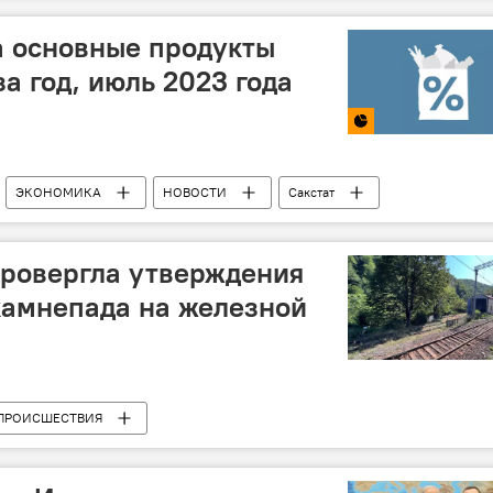
а основные продукты
за год, июль 2023 года
ЭКОНОМИКА
НОВОСТИ
Сакстат
провергла утверждения
камнепада на железной
ПРОИСШЕСТВИЯ
й среды
Камнепад
Грузинская железная дорога