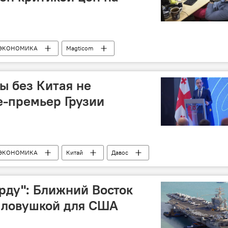
ЭКОНОМИКА
Magticom
ациям Грузии
Интернет
ы без Китая не
е-премьер Грузии
ЭКОНОМИКА
Китай
Давос
й Гарибашвили
рду": Ближний Восток
 ловушкой для США