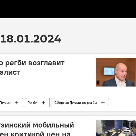
18.01.2024
о регби возглавит
алист
Грузия
Регби
Сборная Грузии по регби
Союз регби Грузии
рузинский мобильный
ен критикой цен на