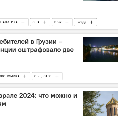
АНАЛИТИКА
США
Ирак
Багдад
КСИР
Джо Байден
Колумнисты
стоке
ебителей в Грузии –
енции оштрафовало две
ЭКОНОМИКА
ОБЩЕСТВО
Агентство конкуренции Грузии
врале 2024: что можно и
ям