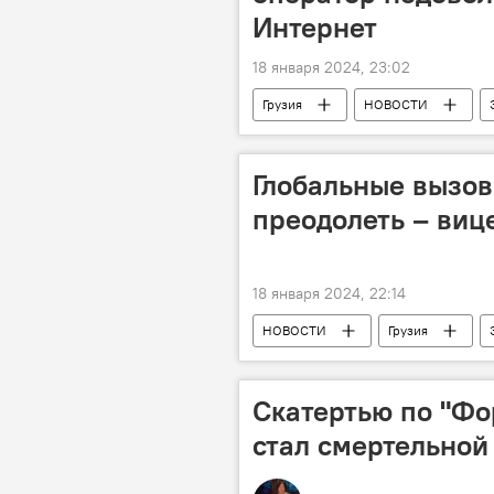
Интернет
18 января 2024, 23:02
Грузия
НОВОСТИ
Национальная комиссия по коммуник
Глобальные вызов
преодолеть – виц
18 января 2024, 22:14
НОВОСТИ
Грузия
Леван Давиташвили
Иракли
Скатертью по "Фо
стал смертельной