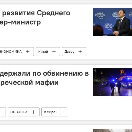
е развития Среднего
ьер-министр
ЭКОНОМИКА
Китай
Давос
адержали по обвинению в
греческой мафии
НОВОСТИ
В мире