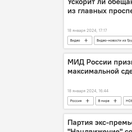
Ускорит ли обеща
из главных просп
18 января 2024, 17:17
Видео
Видео-новости из Гр
Каладзе - мэр "мечты"
Тбил
МИД России призы
максимальной сд
18 января 2024, 16:44
Россия
В мире
НО
Мария Захарова
МИД Росси
Партия экс-премь
"Нацдвижение" со