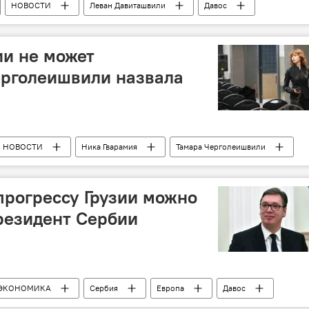
НОВОСТИ
Леван Давиташвили
Давос
анспортный коридор
ии не может
ерголеишвили назвала
НОВОСТИ
Ника Гварамия
Тамара Черголеишвили
альное движение
Европейская Грузия
4
рогрессу Грузии можно
резидент Сербии
ЭКОНОМИКА
Сербия
Европа
Давос
Гарибашвили
Китай