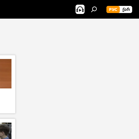
РУС
ᲥᲐᲠ