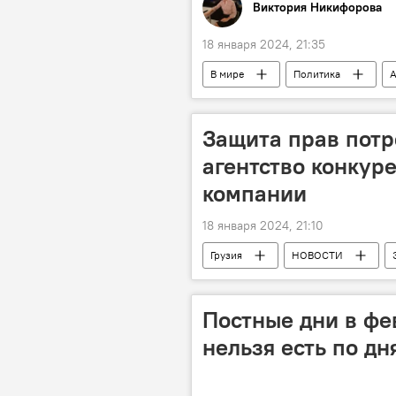
Виктория Никифорова
18 января 2024, 21:35
В мире
Политика
Башар Асад
Пентагон
Обострение ситуации на Ближнем Во
Защита прав потр
агентство конкур
компании
18 января 2024, 21:10
Грузия
НОВОСТИ
Защита прав потребителей
Постные дни в фе
нельзя есть по дн