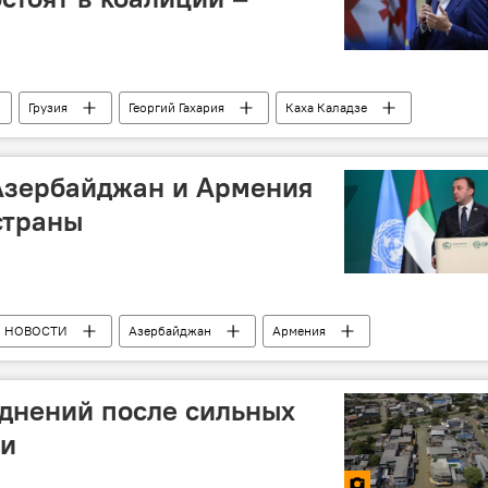
Грузия
Георгий Гахария
Каха Каладзе
Грузия
Единое национальное движение
Азербайджан и Армения
страны
НОВОСТИ
Азербайджан
Армения
с
днений после сильных
ии