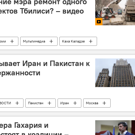
ние мэра ремонт одного
ектов Тбилиси? – видео
узии
Мультимедиа
Каха Каладзе
иси
вает Иран и Пакистан к
ержанности
ВОСТИ
Пакистан
Иран
Москва
и
ера Гахария и
стоят в коалиции –