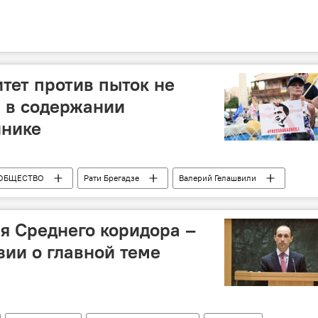
тет против пыток не
 в содержании
инике
ОБЩЕСТВО
Рати Брегадзе
Валерий Гелашвили
Михаил Саакашвили
я Среднего коридора –
зии о главной теме