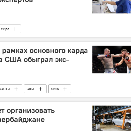
 мире
в рамках основного карда
в США обыграл экс-
ВОСТИ
США
ММА
т организовать
Азербайджане