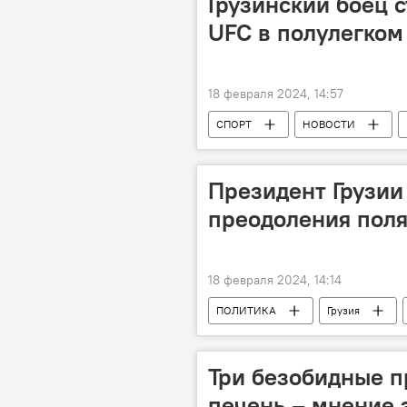
Грузинский боец 
UFC в полулегком
18 февраля 2024, 14:57
СПОРТ
НОВОСТИ
Президент Грузии
преодоления поля
18 февраля 2024, 14:14
ПОЛИТИКА
Грузия
Парламент Грузии
Парламен
Три безобидные 
печень – мнение 