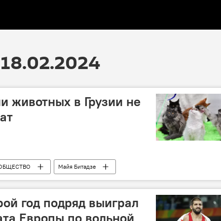
18.02.2024
и животных в Грузии не
тат
ОБЩЕСТВО
Майя Битадзе
Грузия
домашние животные
ой год подряд выиграл
та Европы по вольной