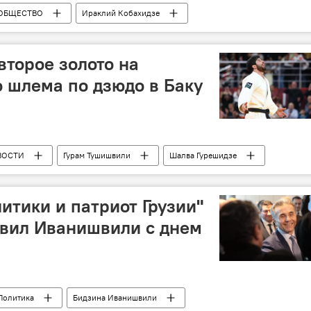
ОБЩЕСТВО
Ираклий Кобахидзе
 II
второе золото на
 шлема по дзюдо в Баку
ВОСТИ
Гурам Тушишвили
Шалва Гурешидзе
Гран-При по дзюдо
итики и патриот Грузии"
авил Иванишвили с днем
Политика
Бидзина Иванишвили