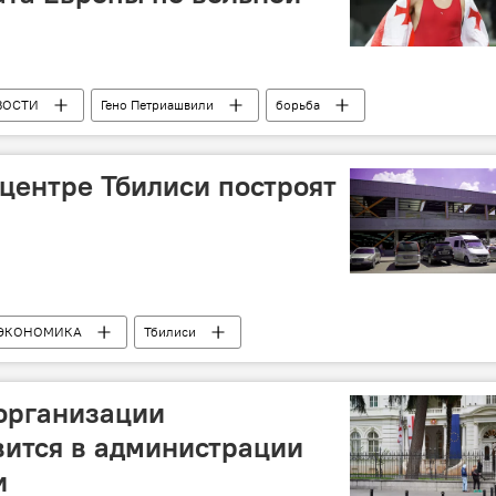
ВОСТИ
Гено Петриашвили
борьба
 центре Тбилиси построят
ЭКОНОМИКА
Тбилиси
организации
вится в администрации
и