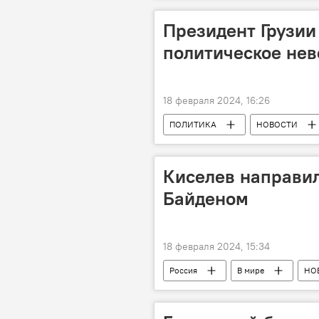
Президент Грузи
политическое нев
18 февраля 2024, 16:26
ПОЛИТИКА
НОВОСТИ
Грузинская мечта - демократическая 
Парламентские выборы в Грузии 202
Киселев направил
Байденом
18 февраля 2024, 15:34
Россия
В мире
НО
Владимир Путин
Политика