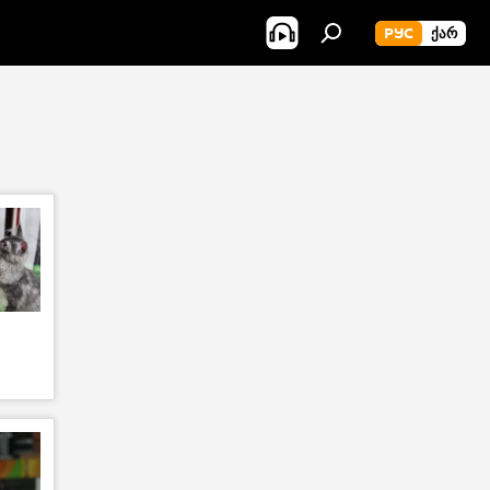
РУС
ᲥᲐᲠ