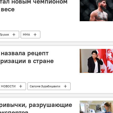
стал новым чемпионом
 весе
Грузия
ММА
 назвала рецепт
ризации в стране
НОВОСТИ
Саломе Зурабишвили
тские выборы в Грузии 2024
Грузия - Евросоюз
привычки, разрушающие
экспертов