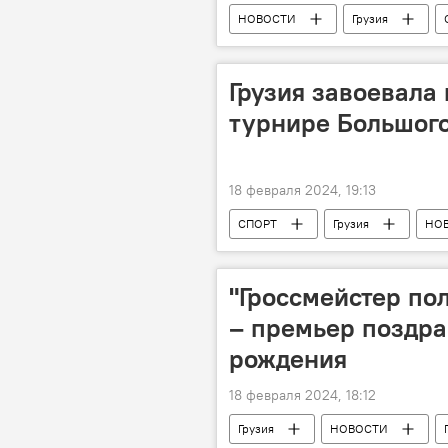
НОВОСТИ
Грузия
Католикос-Патриарх Всея Грузии Илия
Грузия завоевала 
турнире Большого
18 февраля 2024, 19:13
СПОРТ
Грузия
НО
Онисе Санеблидзе
Баку
"Гроссмейстер пол
– премьер поздр
рождения
18 февраля 2024, 18:12
Грузия
НОВОСТИ