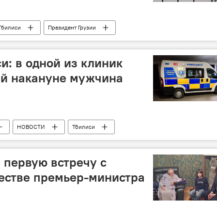
Тбилиси
Президент Грузии
и: в одной из клиник
ый накануне мужчина
НОВОСТИ
Тбилиси
 первую встречу с
естве премьер-министра