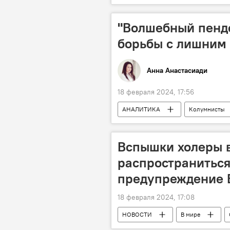
Ираклий Кобахидзе
Грузинс
"Волшебный пенде
борьбы с лишним 
Анна Анастасиади
18 февраля 2024, 17:56
АНАЛИТИКА
Колумнисты
Вспышки холеры 
распространиться
предупреждение 
18 февраля 2024, 17:08
НОВОСТИ
В мире
Африка