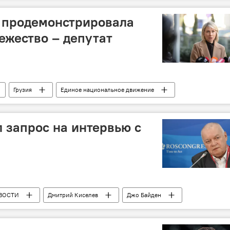
и продемонстрировала
ежество – депутат
Грузия
Единое национальное движение
Грузия
Саломе Зурабишвили
4
 запрос на интервью с
ВОСТИ
Дмитрий Киселев
Джо Байден