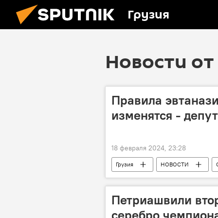
Грузия
Новости от 
Правила эвтанази
изменятся - депу
18 февраля 2024, 23:28
Грузия
НОВОСТИ
Грузинская мечта - демократическая 
Петриашвили втор
серебро чемпиона