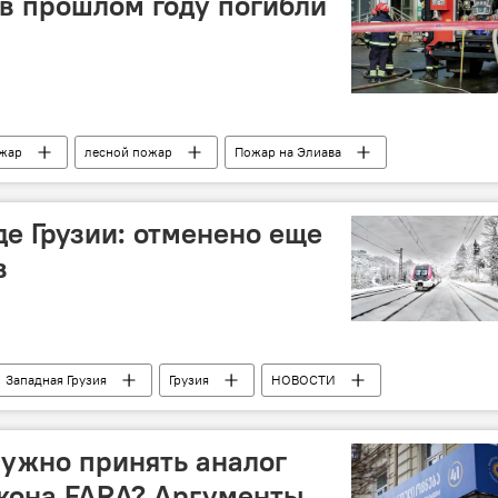
 в прошлом году погибли
жар
лесной пожар
Пожар на Элиава
Пожар на Мтацминда
Грузия
НОВОСТИ
де Грузии: отменено еще
в
Западная Грузия
Грузия
НОВОСТИ
нужно принять аналог
кона FARA? Аргументы