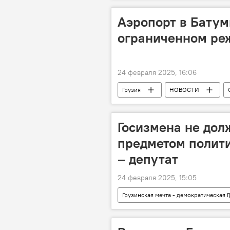
НОВОСТИ
Грузия
Аэропорт в Батум
ограниченном реж
24 февраля 2025, 16:06
Грузия
НОВОСТИ
Госизмена не дол
предметом полити
– депутат
24 февраля 2025, 15:05
Грузинская мечта - демократическая 