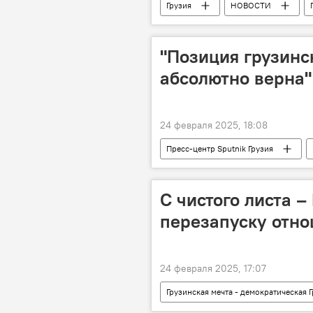
Грузия
НОВОСТИ
Ираклий Кобахидзе
Грузин
"Позиция грузинс
абсолютно верна"
24 февраля 2025, 18:08
Пресс-центр Sputnik Грузия
Экспертное мнение
Россия
С чистого листа – 
перезапуску отно
24 февраля 2025, 17:07
Грузинская мечта - демократическая 
Бидзина Иванишвили
Евро