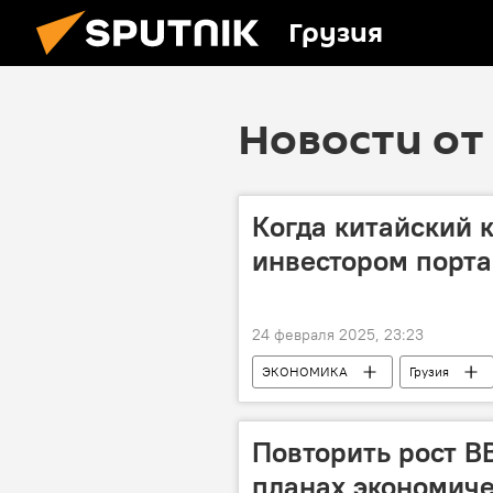
Грузия
Новости от 
Когда китайский 
инвестором порта
24 февраля 2025, 23:23
ЭКОНОМИКА
Грузия
порт Анаклия
Китай
Повторить рост В
планах экономиче