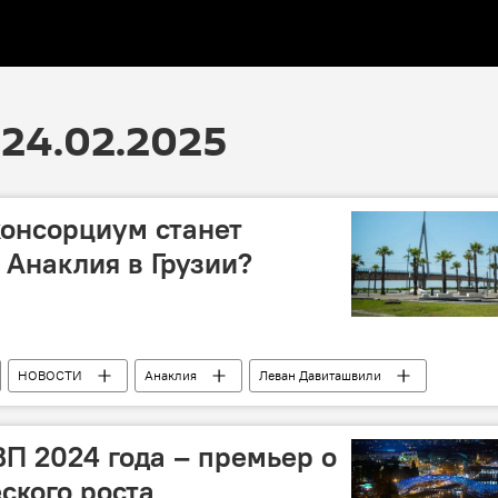
24.02.2025
консорциум станет
 Анаклия в Грузии?
НОВОСТИ
Анаклия
Леван Давиташвили
ВП 2024 года – премьер о
ского роста