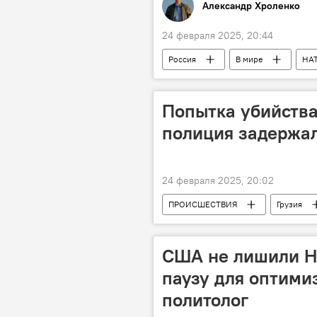
Александр Хроленко
24 февраля 2025, 20:44
Россия
В мире
НА
Донбасс
Минобороны РФ
Попытка убийства 
полиция задержа
24 февраля 2025, 20:02
ПРОИСШЕСТВИЯ
Грузия
США не лишили НП
паузу для оптими
политолог