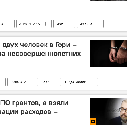
ТО
АНАЛИТИКА
Киев
Украина
Обострение ситуации вокруг Украины
двух человек в Гори –
ла несовершеннолетних
НОВОСТИ
Гори
Шида Картли
О грантов, а взяли
зации расходов –