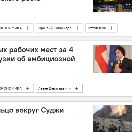
ЭКОНОМИКА
Ираклий Кобахидзе
Статистика
ых рабочих мест за 4
рузии об амбициозной
ЭКОНОМИКА
Леван Давиташвили
отица
льцо вокруг Суджи