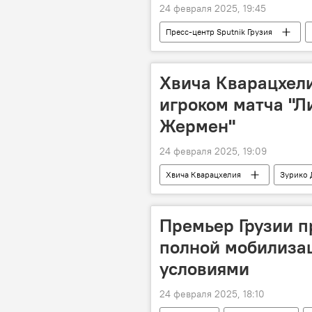
24 февраля 2025, 19:45
Пресс-центр Sputnik Грузия
Экспертное мнение
США
Хвича Кварацхел
игроком матча "Л
Жермен"
24 февраля 2025, 19:09
Хвича Кварацхелия
Зурико 
СПОРТ
НОВОСТИ
Премьер Грузии п
полной мобилизац
условиями
24 февраля 2025, 18:10