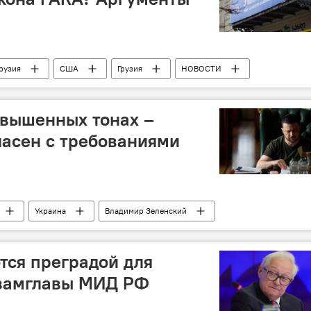
Грузия
США
Грузия
НОВОСТИ
гентах"
Акция против закона об иноагентах
овышенных тонах –
ласен с требованиями
Украина
Владимир Зеленский
ситуации вокруг Украины
тся преградой для
 замглавы МИД РФ