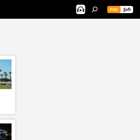
РУС
ᲥᲐᲠ