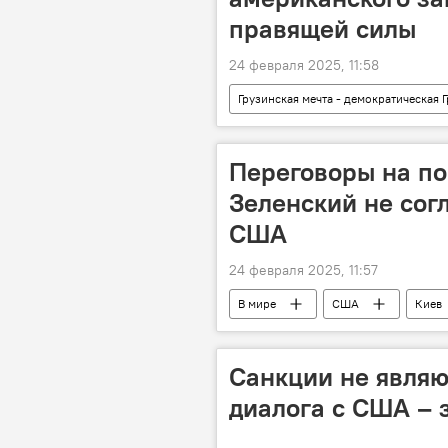
правящей силы
24 февраля 2025, 11:58
Грузинская мечта - демократическая 
ПОЛИТИКА
Закон об "иноа
Переговоры на п
Зеленский не сог
США
24 февраля 2025, 11:57
В мире
США
Киев
Дональд Трамп
Обострение 
Санкции не являю
диалога с США –