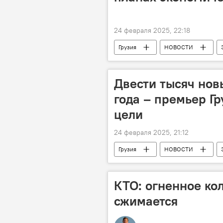
24 февраля 2025, 22:18
Грузия
НОВОСТИ
Двести тысяч нов
года – премьер Г
цели
24 февраля 2025, 21:12
Грузия
НОВОСТИ
Ираклий Кобахидзе
Безраб
КТО: огненное ко
сжимается