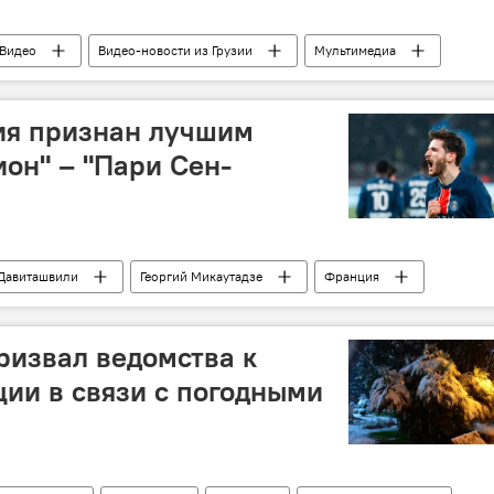
Видео
Видео-новости из Грузии
Мультимедиа
Грузия
ия признан лучшим
ион" – "Пари Сен-
Давиташвили
Георгий Микаутадзе
Франция
Грузия
Футбол
ризвал ведомства к
ии в связи с погодными