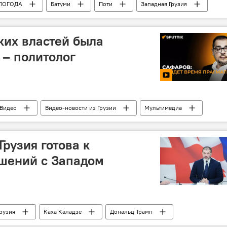
ПОГОДА
Батуми
Поти
Западная Грузия
ская железная дорога
Батумский международный аэропорт
ких властей была
 – политолог
Видео
Видео-новости из Грузии
Мультимедиа
США
Грузия
Грузия готова к
шений с Западом
Грузия
Каха Каладзе
Дональд Трамп
па
Украина
США
ПОЛИТИКА