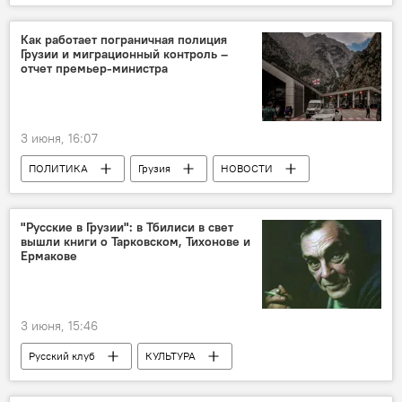
Мультимедиа
Видеоклуб
Транспорт в Грузии
велосипед
Как работает пограничная полиция
Грузии и миграционный контроль –
отчет премьер-министра
3 июня, 16:07
ПОЛИТИКА
Грузия
НОВОСТИ
Тбилиси
миграционная политика
"Русские в Грузии": в Тбилиси в свет
вышли книги о Тарковском, Тихонове и
Ермакове
3 июня, 15:46
Русский клуб
КУЛЬТУРА
НОВОСТИ
Грузия
Тбилиси