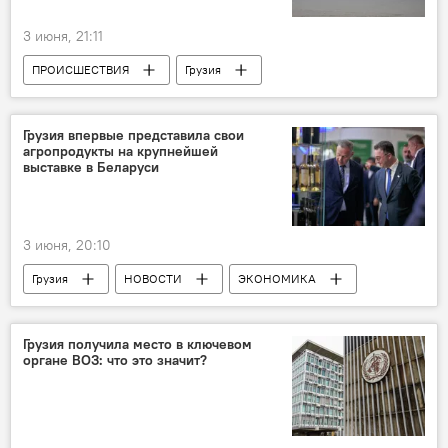
3 июня, 21:11
ПРОИСШЕСТВИЯ
Грузия
НОВОСТИ
Тбилиси
Батуми
Украина
МВД Грузии
Грузия впервые представила свои
агропродукты на крупнейшей
выставке в Беларуси
3 июня, 20:10
Грузия
НОВОСТИ
ЭКОНОМИКА
Минск
Беларусь
Национальное агентство вина
Грузия получила место в ключевом
органе ВОЗ: что это значит?