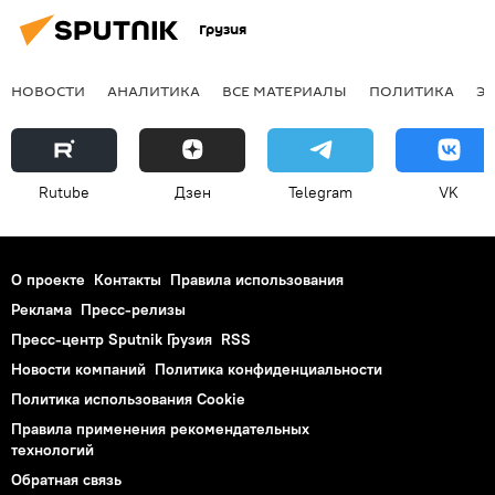
Опрос Sputnik
Грузия
НОВОСТИ
АНАЛИТИКА
ВСЕ МАТЕРИАЛЫ
ПОЛИТИКА
Э
Rutube
Дзен
Telegram
VK
О проекте
Контакты
Правила использования
Реклама
Пресс-релизы
Пресс-центр Sputnik Грузия
RSS
Новости компаний
Политика конфиденциальности
Политика использования Cookie
Правила применения рекомендательных
технологий
Обратная связь