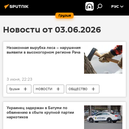
РУС
Грузия
Новости от 03.06.2026
Незаконная вырубка леса – нарушения
выявили в высокогорном регионе Рача
3 июня, 22:23
Грузия
НОВОСТИ
ОБЩЕСТВО
Бесик Амиранашвили
Национальное лесное агентство
Украинец задержан в Батуми по
обвинению в сбыте крупной партии
Департамент природоохранного надзора
наркотиков
Вырубка лесов