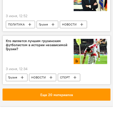
3 июня, 12:52
ПОЛИТИКА
Грузия
НОВОСТИ
Тбилиси
Германия
Ираклий Кобахидзе
Армения
Кто является лучшим грузинским
футболистом в истории независимой
Грузии?
3 июня, 12:34
Грузия
НОВОСТИ
СПОРТ
Футбол
Хвича Кварацхелия
Шота Арвеладзе
Каха Каладзе
Еще 20 материалов
Леван Кобиашвили
Опрос
Опрос Sputnik Грузия
Опрос на сайте