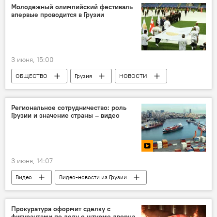
Россия
Грузино-российские отношения
Молодежный олимпийский фестиваль
впервые проводится в Грузии
3 июня, 15:00
ОБЩЕСТВО
Грузия
НОВОСТИ
Тбилиси
Аджария
Зураб Патарадзе
Региональное сотрудничество: роль
Грузии и значение страны – видео
3 июня, 14:07
Видео
Видео-новости из Грузии
Мультимедиа
Видеоклуб
Экономика
Черноморский регион
Прокуратура оформит сделку с
фигурантами по делу о штурме дворца