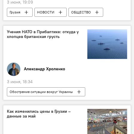
3 июня, 19:09
Грузия
НОВОСТИ
ОБЩЕСТВО
Женева
Великобритания
Минздрав
Тбилиси
Учения НАТО в Прибалтике: откуда у
хлопцев британская грусть
Всемирная организация здравоохранения
Александр Хроленко
3 июня, 18:34
Обострение ситуации вокруг Украины
Украина
НАТО
МИД России
Telegram
Литва
Эстония
Как изменились цены в Грузии –
данные за май
В мире
АНАЛИТИКА