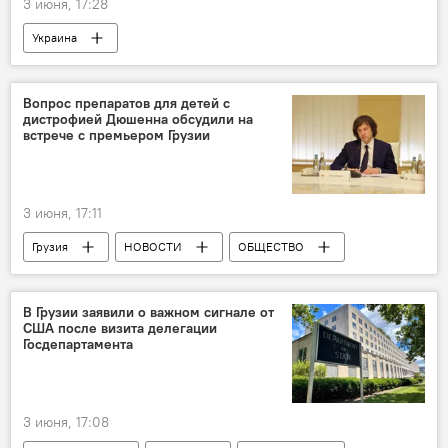
3 июня, 17:28
Украина
Обострение ситуации вокруг Украины
Россия
В мире
НОВОСТИ
Вопрос препаратов для детей с
дистрофией Дюшенна обсудили на
Киев
МИД России
встрече с премьером Грузии
Мария Захарова
3 июня, 17:11
Грузия
НОВОСТИ
ОБЩЕСТВО
Тбилиси
Ираклий Кобахидзе
Минздрав
Редкие заболевания
В Грузии заявили о важном сигнале от
США после визита делегации
болезнь
Госдепартамента
3 июня, 17:08