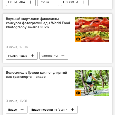
ПОЛИТИКА
Грузия
НОВОСТИ
Вашингтон
Тбилиси
США
Шалва Папуашвили
Дональд Трамп
Вкусный шорт-лист: финалисты
конкурса фотографий еды World Food
Джо Байден
Госдепартамент США
Photography Awards 2026
Грузинская мечта - демократическая Грузия
3 июня, 17:06
Мультимедиа
Фотоленты
новости в фотографиях
В мире
Велосипед в Грузии как популярный
вид транспорта – видео
3 июня, 16:31
Видео
Видео-новости из Грузии