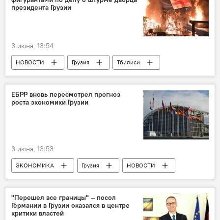
президента Грузии
3 июня, 13:54
НОВОСТИ
Грузия
Тбилиси
Паата Бурчуладзе
Ираклий Надирадзе
Тбилисский городской суд
ПОЛИТИКА
ЕБРР вновь пересмотрел прогноз
роста экономики Грузии
Прокуратура
3 июня, 13:53
ЭКОНОМИКА
Грузия
НОВОСТИ
Тбилиси
Европейский банк реконструкции и развития
"Перешел все границы" – посол
Германии в Грузии оказался в центре
критики властей