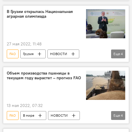
НОВОСТИ
Зерно
Цены на нефть
В Грузии открылась Национальная
аграрная олимпиада
27 мая 2022, 11:48
FAO
Грузия
НОВОСТИ
Еще
4
ОБЩЕСТВО
Сельское хозяйство
Министерство охраны окружающей среды и сельского хозяйства Грузии
Объем производства пшеницы в
текущем году вырастет – прогноз FAO
Сельское хозяйство Грузии
13 мая 2022, 07:32
FAO
В мире
НОВОСТИ
Еще
4
ЭКОНОМИКА
Зерно
Украина