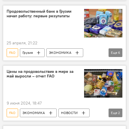
НОВОСТИ
Самегрело-Земо Сванети
Гурия
Швеция
Продовольственный банк в Грузии
начал работу: первые результаты
25 апреля, 21:22
FAO
Грузия
ЭКОНОМИКА
Еще
6
НОВОСТИ
Поти
Кахети
ООН
Тбилиси
продукты питания
Цены на продовольствие в мире за
май выросли – отчет FAO
9 июня 2024, 18:47
FAO
ЭКОНОМИКА
НОВОСТИ
Еще
2
Грузия
цены