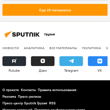
продукты питания
цены
Россия
Еще 20 материалов
Грузия
НОВОСТИ
АНАЛИТИКА
ВСЕ МАТЕРИАЛЫ
ПОЛИТИКА
Э
Rutube
Дзен
Telegram
VK
О проекте
Контакты
Правила использования
Реклама
Пресс-релизы
Пресс-центр Sputnik Грузия
RSS
Новости компаний
Политика конфиденциальности