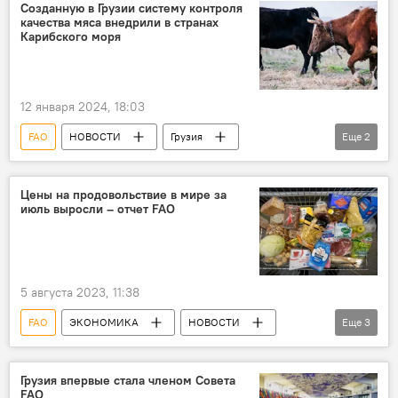
Созданную в Грузии систему контроля
качества мяса внедрили в странах
Карибского моря
12 января 2024, 18:03
FAO
НОВОСТИ
Грузия
Еще
2
ОБЩЕСТВО
Сельское хозяйство Грузии
Цены на продовольствие в мире за
июль выросли – отчет FAO
5 августа 2023, 11:38
FAO
ЭКОНОМИКА
НОВОСТИ
Еще
3
В мире
продукты питания
цены
Грузия впервые стала членом Совета
FAO