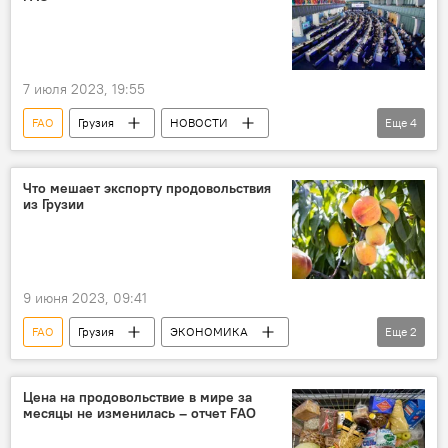
7 июля 2023, 19:55
FAO
Грузия
НОВОСТИ
Еще
4
ЭКОНОМИКА
Рим
ОБЩЕСТВО
Министерство охраны окружающей среды и сельского хозяйства Грузии
Что мешает экспорту продовольствия
из Грузии
9 июня 2023, 09:41
FAO
Грузия
ЭКОНОМИКА
Еще
2
НОВОСТИ
Сельское хозяйство Грузии
Цена на продовольствие в мире за
месяцы не изменилась – отчет FAO