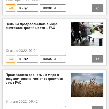
FAO
В мире
НОВОСТИ
Еще
3
ЭКОНОМИКА
Зерно
цены
Цены на продовольствие в мире
снижаются третий месяц – FAO
10 июля 2022, 10:04
FAO
В мире
НОВОСТИ
Еще
3
ЭКОНОМИКА
цены
продукты питания
Производство зерновых в мире в
текущем сезоне может сократиться –
отчет FAO
14 июня 2022, 09:42