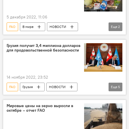
5 декабря 2022, 11:06
FAO
В мире
НОВОСТИ
Еще
2
ЭКОНОМИКА
цены
Грузия получит 3,4 миллиона долларов
для продовольственной безопасности
14 ноября 2022, 23:52
FAO
Грузия
НОВОСТИ
Еще
5
ЭКОНОМИКА
Отар Шамугия
Швеция
Чехия
Тбилиси
Мировые цены на зерно выросли в
октябре – отчет FAO