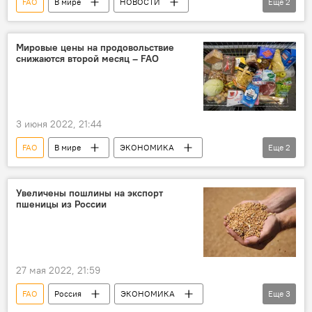
FAO
В мире
НОВОСТИ
Еще
2
ЭКОНОМИКА
Зерно
Мировые цены на продовольствие
снижаются второй месяц – FAO
3 июня 2022, 21:44
FAO
В мире
ЭКОНОМИКА
Еще
2
цены
НОВОСТИ
продукты питания
Увеличены пошлины на экспорт
пшеницы из России
27 мая 2022, 21:59
FAO
Россия
ЭКОНОМИКА
Еще
3