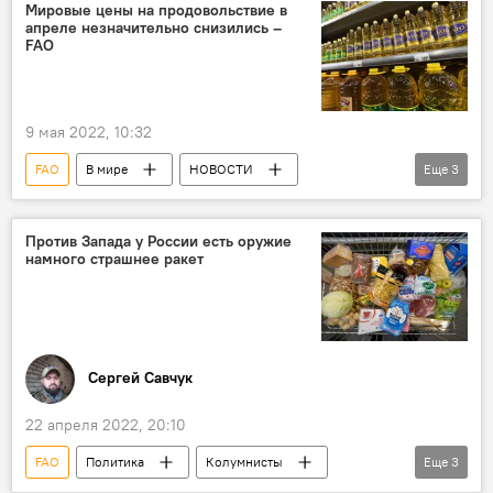
Россия
Мировые цены на продовольствие в
апреле незначительно снизились –
FAO
9 мая 2022, 10:32
FAO
В мире
НОВОСТИ
Еще
3
ЭКОНОМИКА
цены
продукты питания
Против Запада у России есть оружие
намного страшнее ракет
Сергей Савчук
22 апреля 2022, 20:10
FAO
Политика
Колумнисты
Еще
3