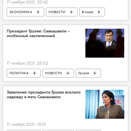
17 ноября 2021, 20:42
ЭКОНОМИКА
НОВОСТИ
В мире
Северный поток-2
Президент Грузии: Саакашвили –
особенный заключенный
17 ноября 2021, 20:02
ПОЛИТИКА
НОВОСТИ
Грузия
Михаил Саакашвили
Саломе Зурабишвили
Возвращение и арест Саакашвили
Заявление президента Грузии вселило
надежду в мать Саакашвили
17 ноября 2021, 19:51