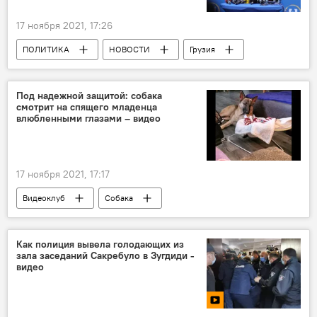
17 ноября 2021, 17:26
ПОЛИТИКА
НОВОСТИ
Грузия
Михаил Саакашвили
Ираклий Кобахидзе
Голодовка
Под надежной защитой: собака
смотрит на спящего младенца
влюбленными глазами – видео
17 ноября 2021, 17:17
Видеоклуб
Собака
Видео с животными
Вирусные видео
Как полиция вывела голодающих из
зала заседаний Сакребуло в Зугдиди -
видео