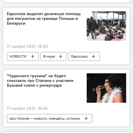
Арест
Преступность в Грузии
Евросоюз выделит денежную помощь
для мигрантов на границе Польши и
Беларуси
17 ноября 2021, 19:00
НОВОСТИ
В мире
Евросоюз
Беларусь
Польша
мигранты
"Чудесного грузина" не будет:
спектакль про Сталина с участием
Бузовой сняли с репертуара
17 ноября 2021, 18:44
Шоу-бизнес – новости, скандалы, истории
Иосиф Сталин
Ольга Бузова