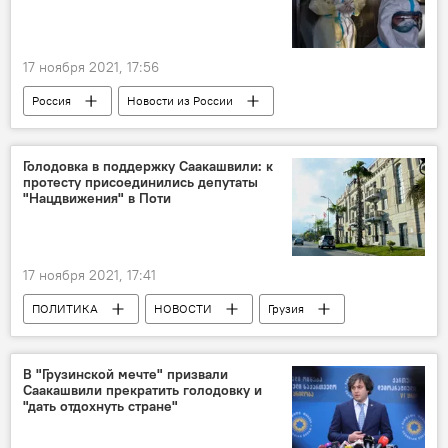
17 ноября 2021, 17:56
Россия
Новости из России
Коронавирус COVID-19
Голодовка в поддержку Саакашвили: к
протесту присоединились депутаты
"Нацдвижения" в Поти
17 ноября 2021, 17:41
ПОЛИТИКА
НОВОСТИ
Грузия
Михаил Саакашвили
Единое национальное движение
В "Грузинской мечте" призвали
Саакашвили прекратить голодовку и
Возвращение и арест Саакашвили
"дать отдохнуть стране"