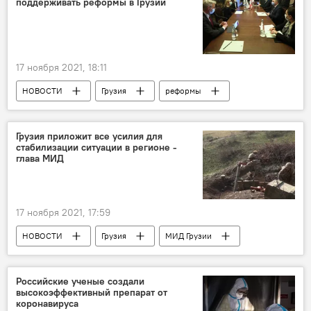
поддерживать реформы в Грузии
17 ноября 2021, 18:11
НОВОСТИ
Грузия
реформы
Всемирный банк
Грузия приложит все усилия для
стабилизации ситуации в регионе -
глава МИД
17 ноября 2021, 17:59
НОВОСТИ
Грузия
МИД Грузии
МИД Азербайджана
Конфликт
МИД Армении
Российские ученые создали
высокоэффективный препарат от
коронавируса