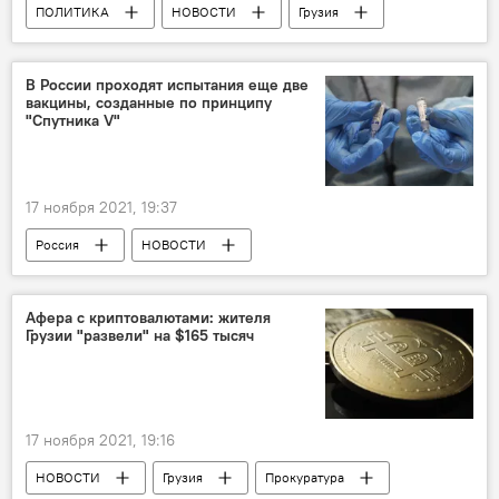
ПОЛИТИКА
НОВОСТИ
Грузия
Единое национальное движение
Голодовка
Тюрьма
Возвращение и арест Саакашвили
В России проходят испытания еще две
вакцины, созданные по принципу
"Спутника V"
17 ноября 2021, 19:37
Россия
НОВОСТИ
Вакцинация от коронавируса
Коронавирус COVID-19
Афера с криптовалютами: жителя
Грузии "развели" на $165 тысяч
17 ноября 2021, 19:16
НОВОСТИ
Грузия
Прокуратура