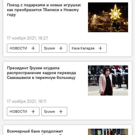
Российский шоу-бизнес
Поезд с подарками и новые игрушки:
как преобразится Тбилиси к Новому
году
17 ноября 2021, 18:27
НОВОСТИ
Грузия
Каха Каладзе
Новый год
Тбилиси
Президент Грузии осудила
распространение кадров перевода
Саакашвили в тюремную больницу
17 ноября 2021, 18:11
НОВОСТИ
Грузия
Михаил Саакашвили
Саломе Зурабишвили
Возвращение и арест Саакашвили
Всемирный банк продолжит