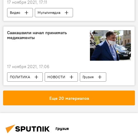
17 ноября 2021, 17:11
Видео
Мультимедиа
Единое национальное движение
Зугдиди
Акции протеста
Видео-новости из Грузии
Саакашвили начал принимать
медикаменты
17 ноября 2021, 17:06
ПОЛИТИКА
НОВОСТИ
Грузия
Михаил Саакашвили
Возвращение и арест Саакашвили
Еще 20 материалов
Грузия