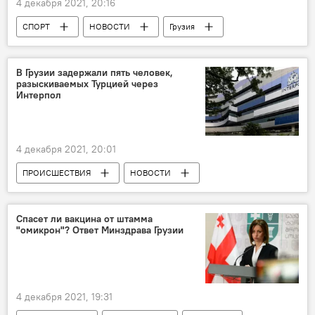
4 декабря 2021, 20:16
СПОРТ
НОВОСТИ
Грузия
Регби
В Грузии задержали пять человек,
разыскиваемых Турцией через
Интерпол
4 декабря 2021, 20:01
ПРОИСШЕСТВИЯ
НОВОСТИ
Грузия
Батуми
МВД Грузии
Тбилиси
Турция
Интерпол
Спасет ли вакцина от штамма
"омикрон"? Ответ Минздрава Грузии
Преступность в Грузии
4 декабря 2021, 19:31