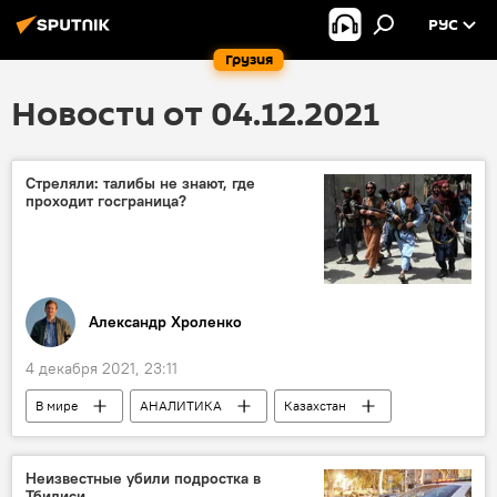
РУС
Грузия
Новости от 04.12.2021
Стреляли: талибы не знают, где
проходит госграница?
Александр Хроленко
4 декабря 2021, 23:11
В мире
АНАЛИТИКА
Казахстан
НАТО
Колумнисты
Узбекистан
Всемирная организация здравоохранения
Неизвестные убили подростка в
Тбилиси