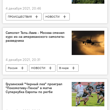
4 декабря 2021, 20:46
ПРОИСШЕСТВИЯ
НОВОСТИ
Грузия
Землетрясение
Сванети
Землетрясения в Грузии
Самолет Тель-Авив - Москва сменил
курс из-за американского самолета-
разведчика
4 декабря 2021, 20:31
Россия
НОВОСТИ
В мире
НАТО
США
Сергей Шойгу
Черное море
Су-30
Грузинский "Черный лев" проиграл
"Локомотиву-Пенза" в матче
Суперкубка Европы по регби