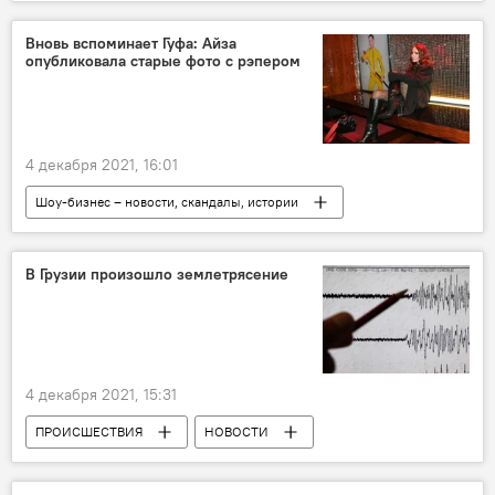
Михаил Саакашвили
Тбилиси
Ника Мелия
Вновь вспоминает Гуфа: Айза
опубликовала старые фото с рэпером
4 декабря 2021, 16:01
Шоу-бизнес – новости, скандалы, истории
Гуф
Светская хроника
Айза Долматова
Российский шоу-бизнес
В Грузии произошло землетрясение
4 декабря 2021, 15:31
ПРОИСШЕСТВИЯ
НОВОСТИ
Грузия
Землетрясения в Грузии