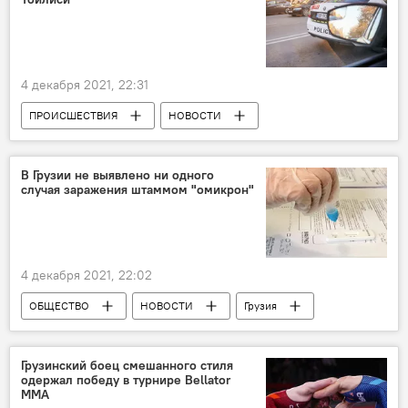
Политика
Тегеран
4 декабря 2021, 22:31
ПРОИСШЕСТВИЯ
НОВОСТИ
Грузия
МВД Грузии
Тбилиси
Убийство
Преступность в Грузии
В Грузии не выявлено ни одного
случая заражения штаммом "омикрон"
4 декабря 2021, 22:02
ОБЩЕСТВО
НОВОСТИ
Грузия
Минздрав
Коронавирус COVID-19
Грузинский боец смешанного стиля
одержал победу в турнире Bellator
MMA