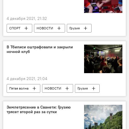
4 декабря 2021, 21:32
СПОРТ
НОВОСТИ
Грузия
борьба
В Тбилиси оштрафовали и закрыли
ночной клуб
4 декабря 2021, 21:04
Пятая волна
НОВОСТИ
Грузия
Екатерина Тикарадзе
Коронавирус COVID-19
Землетрясение в Сванети: Грузию
трясет второй раз за сутки
Ограничения из-за коронавируса