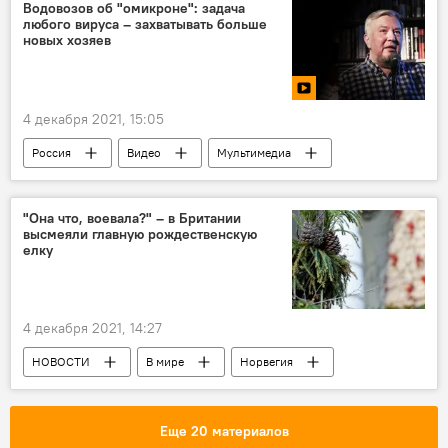
Западная Грузия
Водовозов об "омикроне": задача
любого вируса – захватывать больше
новых хозяев
4 декабря 2021, 15:05
Россия
Видео
Мультимедиа
Ситуация с коронавирусом COVID-19 в мире
Коронавирус COVID-19
Экспертное мнение
"Она что, воевала?" – в Британии
высмеяли главную рождественскую
Ограничения из-за коронавируса
елку
4 декабря 2021, 14:27
НОВОСТИ
В мире
Норвегия
Лондон
Новогодняя елка
Еще 20 материалов