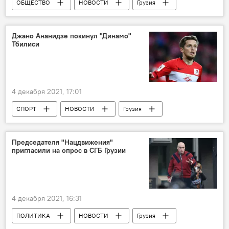
ОБЩЕСТВО
НОВОСТИ
Грузия
Коронавирус COVID-19
Джано Ананидзе покинул "Динамо"
Тбилиси
4 декабря 2021, 17:01
СПОРТ
НОВОСТИ
Грузия
Футбол
Джано Ананидзе
ФК "Динамо" Тбилиси
Председателя "Нацдвижения"
пригласили на опрос в СГБ Грузии
4 декабря 2021, 16:31
ПОЛИТИКА
НОВОСТИ
Грузия