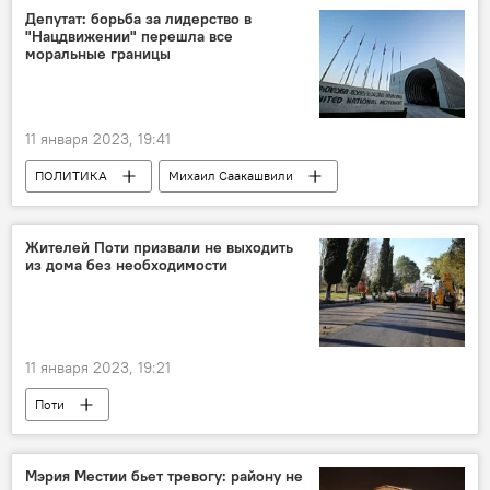
Депутат: борьба за лидерство в
"Нацдвижении" перешла все
моральные границы
11 января 2023, 19:41
ПОЛИТИКА
Михаил Саакашвили
Ника Мелия
Грузия
НОВОСТИ
Леван Хабеишвили
Жителей Поти призвали не выходить
из дома без необходимости
11 января 2023, 19:21
Поти
Мэрия Местии бьет тревогу: району не