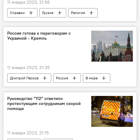
11 января 2023, 21:56
Справки
Грузия
Религия
Религиозный праздник
Россия готова к переговорам с
Украиной - Кремль
11 января 2023, 21:35
Дмитрий Песков
Россия
В мире
НОВОСТИ
Владимир Путин
Украина
Руководство "112" ответило
протестующим сотрудникам скорой
Обострение ситуации вокруг Украины
помощи
11 января 2023, 21:15