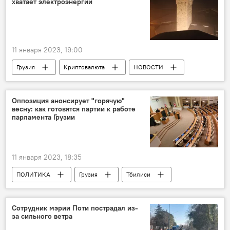
хватает электроэнергии
11 января 2023, 19:00
Грузия
Криптовалюта
НОВОСТИ
Местия
Оппозиция анонсирует "горячую"
весну: как готовятся партии к работе
парламента Грузии
11 января 2023, 18:35
ПОЛИТИКА
Грузия
Тбилиси
Грузинская мечта - демократическая Грузия
НОВОСТИ
Сотрудник мэрии Поти пострадал из-
за сильного ветра