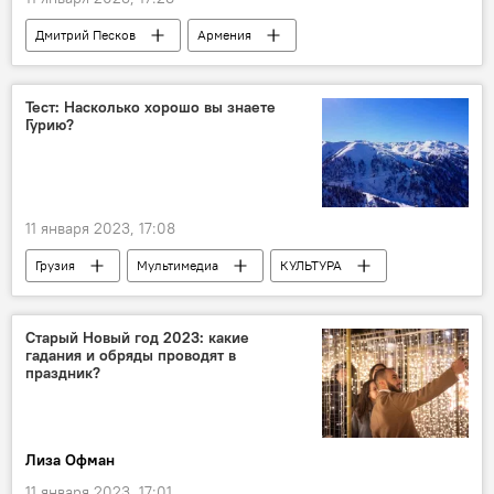
Дмитрий Песков
Армения
Политика
Никол Пашинян
НОВОСТИ
ООН
Тест: Насколько хорошо вы знаете
Гурию?
11 января 2023, 17:08
Грузия
Мультимедиа
КУЛЬТУРА
ТУРИЗМ
Интерактив
ОБЩЕСТВО
Позитив
Гурия
Старый Новый год 2023: какие
гадания и обряды проводят в
праздник?
Лиза Офман
11 января 2023, 17:01