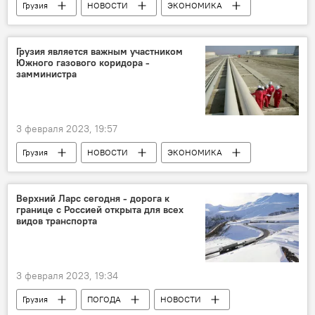
Грузия
НОВОСТИ
ЭКОНОМИКА
Ираклий Карселадзе
Министерство инфраструктуры и регионального развития
Грузия является важным участником
Южного газового коридора -
Строительство дороги
замминистра
3 февраля 2023, 19:57
Грузия
НОВОСТИ
ЭКОНОМИКА
Ромео Микаутадзе
Европа
Трансадриатический газопровод (TAP)
газ
Верхний Ларс сегодня - дорога к
границе с Россией открыта для всех
газопровод
Азербайджан
видов транспорта
3 февраля 2023, 19:34
Грузия
ПОГОДА
НОВОСТИ