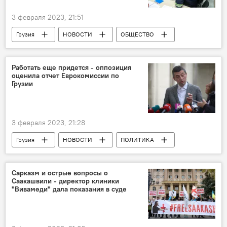
3 февраля 2023, 21:51
Грузия
НОВОСТИ
ОБЩЕСТВО
Служба по управлению чрезвычайными ситуациями
Работать еще придется - оппозиция
оценила отчет Еврокомиссии по
Грузии
3 февраля 2023, 21:28
Грузия
НОВОСТИ
ПОЛИТИКА
Еврокомиссия
Герман Сабо
Георгий Гахария
Хатия Деканоидзе
Сарказм и острые вопросы о
Саакашвили - директор клиники
"Вивамеди" дала показания в суде