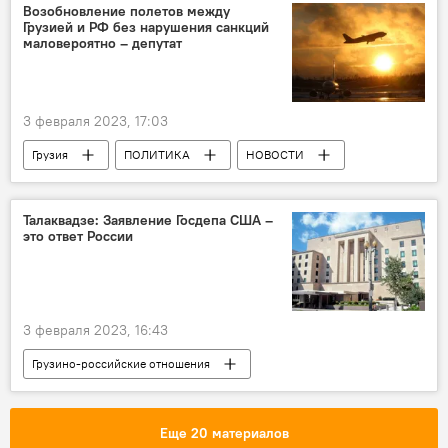
Департамент автомобильных дорог
Возобновление полетов между
Грузией и РФ без нарушения санкций
Национальное агентство окружающей среды
маловероятно – депутат
Мцхета-Степанцминда-Ларс
3 февраля 2023, 17:03
Грузия
ПОЛИТИКА
НОВОСТИ
Москва
США
Абхазия
Григорий Карасин
Сергей Лавров
Талаквадзе: Заявление Госдепа США –
это ответ России
Совет Федерации РФ
Саломе Зурабишвили
Грузино-российские отношения
3 февраля 2023, 16:43
Грузино-российские отношения
ПОЛИТИКА
Грузия
НОВОСТИ
Арчил Талаквадзе
Сергей Лавров
Еще 20 материалов