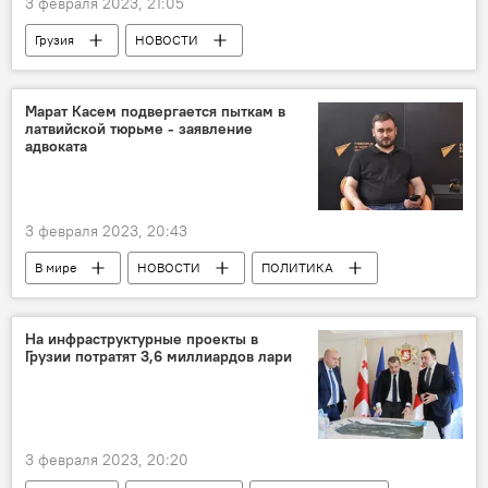
3 февраля 2023, 21:05
Грузия
НОВОСТИ
ПРОИСШЕСТВИЯ
Михаил Саакашвили
Марат Касем подвергается пыткам в
латвийской тюрьме - заявление
адвоката
3 февраля 2023, 20:43
В мире
НОВОСТИ
ПОЛИТИКА
Латвия
Литва
Дмитрий Киселев
Россия сегодня
Sputnik
На инфраструктурные проекты в
Грузии потратят 3,6 миллиардов лари
3 февраля 2023, 20:20