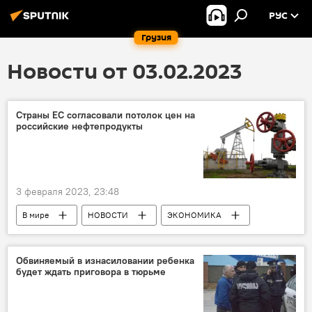
РУС
Грузия
Новости от 03.02.2023
Страны ЕС согласовали потолок цен на
российские нефтепродукты
3 февраля 2023, 23:48
В мире
НОВОСТИ
ЭКОНОМИКА
Россия
США
Урсула фон дер Ляйен
Совет ЕС
Обвиняемый в изнасиловании ребенка
будет ждать приговора в тюрьме
Евросоюз
Дмитрий Песков
Нефтепродукты
Антироссийские санкции