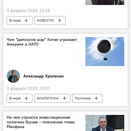
3 февраля 2023, 23:26
В мире
НОВОСТИ
ПРОИСШЕСТВИЯ
Горийский районный суд
Чем "дамоклов шар" Китая угрожает
Америке и НАТО
Александр Хроленко
3 февраля 2023, 23:01
В мире
АНАЛИТИКА
Политика
США
Китай
Вашингтон
Пентагон
НАТО
Колумнисты
На чем строится инвестиционная
политика Грузии – пояснение главы
Минфина