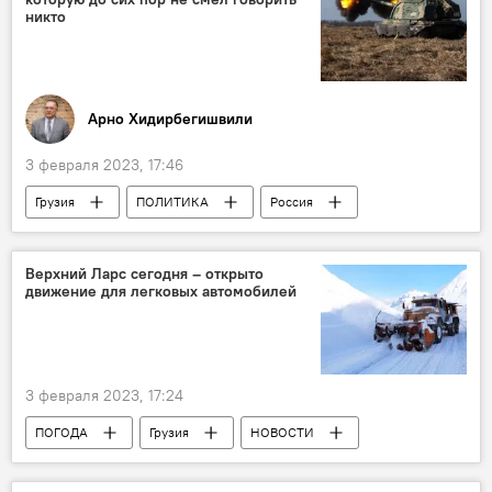
никто
Арно Хидирбегишвили
3 февраля 2023, 17:46
Грузия
ПОЛИТИКА
Россия
Германия
США
Владимир Путин
Сергей Лавров
Вано Мерабишвили
Верхний Ларс сегодня – открыто
движение для легковых автомобилей
Азиатский банк развития (АБР)
НАТО
Колумнисты
Обострение ситуации вокруг Украины
3 февраля 2023, 17:24
ПОГОДА
Грузия
НОВОСТИ
Верхний Ларс