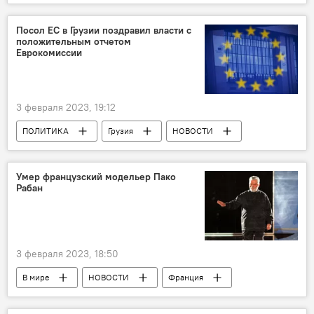
Верхний Ларс
Департамент автомобильных дорог
Посол ЕС в Грузии поздравил власти с
положительным отчетом
Национальное агентство окружающей среды
Еврокомиссии
Мцхета-Степанцминда-Ларс
Военно-Грузинская дорога
3 февраля 2023, 19:12
ПОЛИТИКА
Грузия
НОВОСТИ
Ираклий Кобахидзе
Еврокомиссия
Умер французский модельер Пако
Рабан
3 февраля 2023, 18:50
В мире
НОВОСТИ
Франция