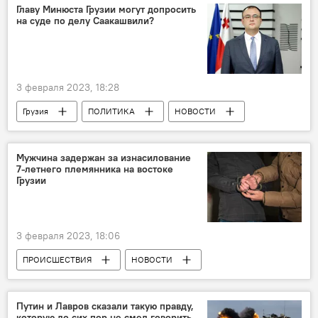
Главу Минюста Грузии могут допросить
на суде по делу Саакашвили?
3 февраля 2023, 18:28
Грузия
ПОЛИТИКА
НОВОСТИ
Украина
Тбилиси
Одесская область
Михаил Саакашвили
Мужчина задержан за изнасилование
7-летнего племянника на востоке
Рати Брегадзе
Шалва Хачапуридзе
Грузии
Тбилисский городской суд
Специальная пенитенциарная служба
3 февраля 2023, 18:06
Возвращение и арест Саакашвили
ПРОИСШЕСТВИЯ
НОВОСТИ
Грузия
Путин и Лавров сказали такую правду,
которую до сих пор не смел говорить