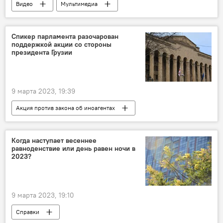
Видео
Мультимедиа
Видео-новости из Грузии
Экспертное мнение
Спикер парламента разочарован
поддержкой акции со стороны
Акция против закона об иноагентах
президента Грузии
Закон об "иноагентах"
9 марта 2023, 19:39
Акция против закона об иноагентах
НОВОСТИ
Грузия
ПОЛИТИКА
Шалва Папуашвили
Саломе Зурабишвили
Когда наступает весеннее
равноденствие или день равен ночи в
Закон об "иноагентах"
2023?
9 марта 2023, 19:10
Справки