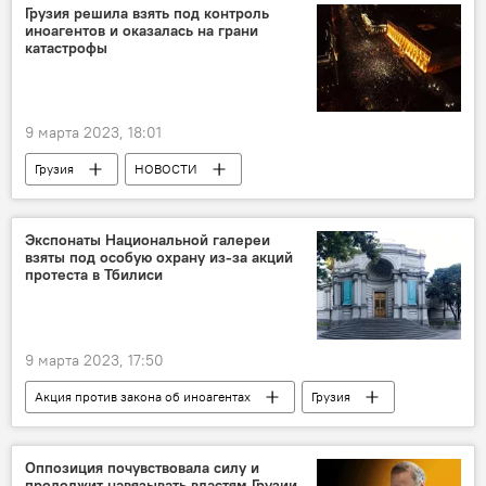
Грузинская мечта - демократическая Грузия
Грузия решила взять под контроль
иноагентов и оказалась на грани
Совет Европы
катастрофы
Акция против закона об иноагентах
Закон об "иноагентах"
9 марта 2023, 18:01
Грузия
НОВОСТИ
ПРОИСШЕСТВИЯ
США
Франция
Тбилиси
Саломе Зурабишвили
Экспонаты Национальной галереи
взяты под особую охрану из-за акций
Давид Нармания
Антониу Гутерриш
протеста в Тбилиси
Венецианская комиссия
Совет Европы
Грузинская мечта - демократическая Грузия
9 марта 2023, 17:50
Акция против закона об иноагентах
Акция против закона об иноагентах
Грузия
Закон об "иноагентах"
НОВОСТИ
ПРОИСШЕСТВИЯ
Тбилиси
Оппозиция почувствовала силу и
продолжит навязывать властям Грузии