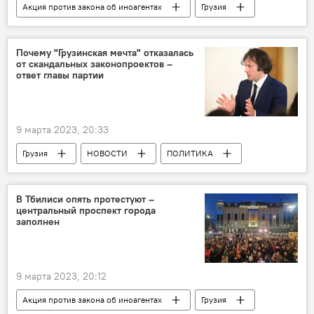
Акция против закона об иноагентах
Грузия
НОВОСТИ
ПРОИСШЕСТВИЯ
Тбилиси
Закон об "иноагентах"
Почему "Грузинская мечта" отказалась
от скандальных законопроектов –
ответ главы партии
9 марта 2023, 20:33
Грузия
НОВОСТИ
ПОЛИТИКА
Ираклий Кобахидзе
Грузинская мечта - демократическая Грузия
В Тбилиси опять протестуют –
центральный проспект города
Акция против закона об иноагентах
заполнен
Закон об "иноагентах"
9 марта 2023, 20:12
Акция против закона об иноагентах
Грузия