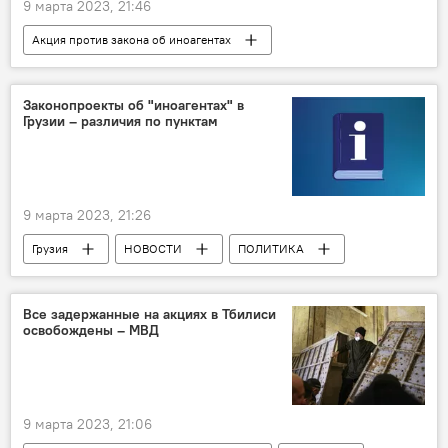
9 марта 2023, 21:46
Акция против закона об иноагентах
НОВОСТИ
Грузия
ПОЛИТИКА
Тбилиси
Саломе Зурабишвили
Законопроекты об "иноагентах" в
Грузии – различия по пунктам
Закон об "иноагентах"
9 марта 2023, 21:26
Грузия
НОВОСТИ
ПОЛИТИКА
Инфографика
Закон об "иноагентах"
Все задержанные на акциях в Тбилиси
освобождены – МВД
9 марта 2023, 21:06