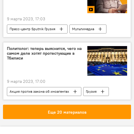
9 марта 2023, 17:03
Пресс-центр Sputnik Грузия
Мультимедиа
Видео
пресс-центр
Грузия
Гулбаат Рцхиладзе
Политолог: теперь выяснится, чего на
самом деле хотят протестующие в
Акция против закона об иноагентах
Тбилиси
Закон об "иноагентах"
9 марта 2023, 17:00
Акция против закона об иноагентах
Грузия
ПОЛИТИКА
НОВОСТИ
Тамар Кикнадзе
Закон об "иноагентах"
Еще 20 материалов