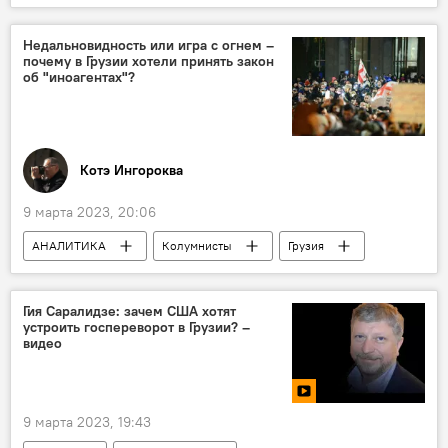
НОВОСТИ
Ираклий Кобахидзе
Закон об "иноагентах"
Недальновидность или игра с огнем –
почему в Грузии хотели принять закон
об "иноагентах"?
Котэ Ингороква
9 марта 2023, 20:06
АНАЛИТИКА
Колумнисты
Грузия
Обзоры
Саломе Зурабишвили
Грузинская мечта - демократическая Грузия
Гия Саралидзе: зачем США хотят
устроить госпереворот в Грузии? –
Акция против закона об иноагентах
видео
Закон об "иноагентах"
9 марта 2023, 19:43