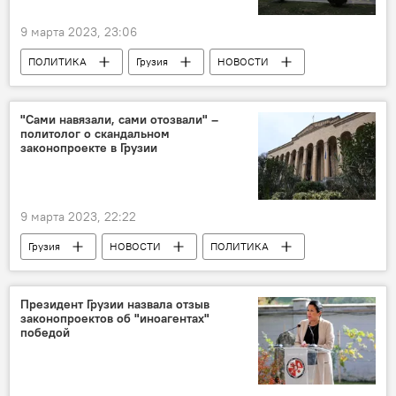
9 марта 2023, 23:06
ПОЛИТИКА
Грузия
НОВОСТИ
Закон об "иноагентах"
"Сами навязали, сами отозвали" –
политолог о скандальном
законопроекте в Грузии
9 марта 2023, 22:22
Грузия
НОВОСТИ
ПОЛИТИКА
Гулбаат Рцхиладзе
Институт Евразии
Акция против закона об иноагентах
Президент Грузии назвала отзыв
законопроектов об "иноагентах"
Пресс-центр Sputnik Грузия
победой
Закон об "иноагентах"