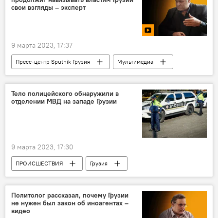
Национальная галерея им. Д.Шеварднадзе
свои взгляды – эксперт
Закон об "иноагентах"
9 марта 2023, 17:37
Пресс-центр Sputnik Грузия
Мультимедиа
Видео
ПОЛИТИКА
Грузия
Гулбаат Рцхиладзе
пресс-центр
Тело полицейского обнаружили в
отделении МВД на западе Грузии
Акция против закона об иноагентах
Закон об "иноагентах"
9 марта 2023, 17:30
ПРОИСШЕСТВИЯ
Грузия
НОВОСТИ
Политолог рассказал, почему Грузии
не нужен был закон об иноагентах –
видео