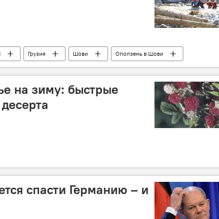
Я
Грузия
Шови
Оползень в Шови
е на зиму: быстрые
 десерта
тся спасти Германию – и