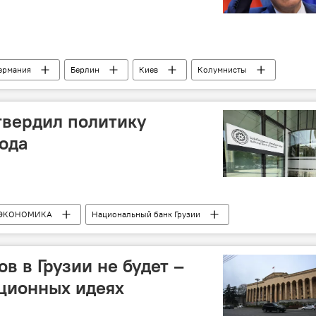
ермания
Берлин
Киев
Колумнисты
ы
твердил политику
года
ЭКОНОМИКА
Национальный банк Грузии
в в Грузии не будет –
ционных идеях