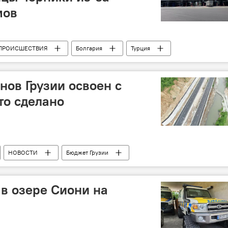
мов
ПРОИСШЕСТВИЯ
Болгария
Турция
сов Грузии
ТПП "Сарпи"
ов Грузии освоен с
то сделано
НОВОСТИ
Бюджет Грузии
ионального развития
 в озере Сиони на