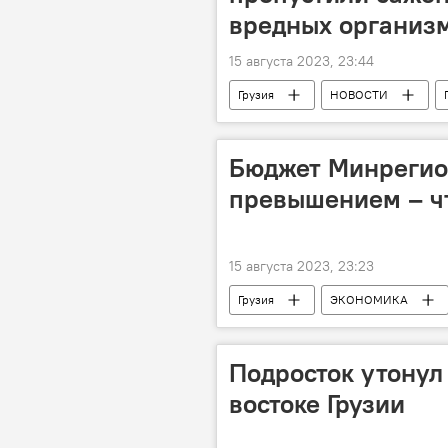
вредных организ
15 августа 2023, 23:44
Грузия
НОВОСТИ
Служба доходов министерства финан
Бюджет Минрегион
превышением – ч
15 августа 2023, 23:23
Грузия
ЭКОНОМИКА
Министерство инфраструктуры и рег
Подросток утонул
востоке Грузии