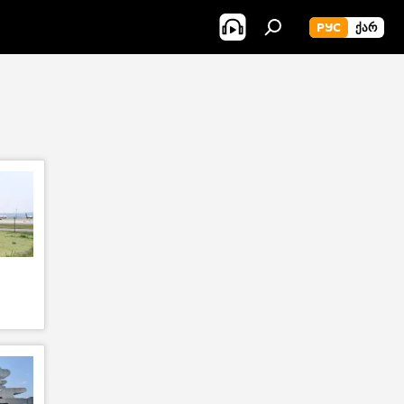
РУС
ᲥᲐᲠ