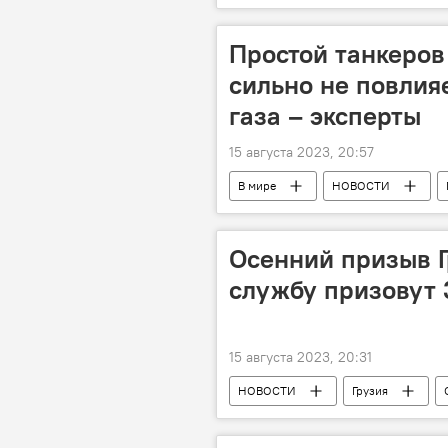
ООН
НАТО
Сергей
Простой танкеров
сильно не повлия
газа – эксперты
15 августа 2023, 20:57
В мире
НОВОСТИ
Китай
Financial Times
Осенний призыв Г
службу призовут 
15 августа 2023, 20:31
НОВОСТИ
Грузия
Министерство обороны Грузии