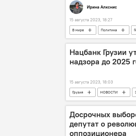
Ирина Алкснис
15 августа 2023, 18:27
В мире
Политика
Г
Обострение ситуации вокруг Украин
Нацбанк Грузии у
надзора до 2025 
15 августа 2023, 18:03
Грузия
НОВОСТИ
финансовый надзор
Досрочных выборо
депутат о револю
оппозиционера