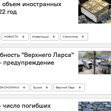
и объем иностранных
22 год
НОВОСТИ
Инвестиции
Статистика
зии "Сакстат"
бность "Верхнего Ларса"
– предупреждение
ЭКОНОМИКА
Грузия
Верхний Ларс
– число погибших