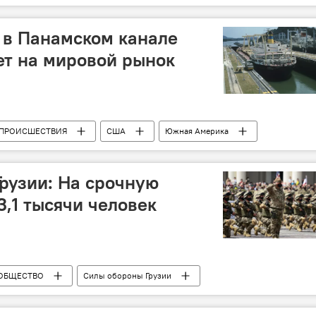
 Лавров
Обострение ситуации вокруг Украины
 в Панамском канале
ет на мировой рынок
ПРОИСШЕСТВИЯ
США
Южная Америка
рузии: На срочную
3,1 тысячи человек
ОБЩЕСТВО
Силы обороны Грузии
Призыв в армию