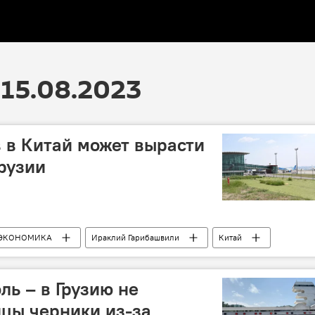
15.08.2023
 в Китай может вырасти
Грузии
ЭКОНОМИКА
Ираклий Гарибашвили
Китай
иасообщение в Грузии
ль – в Грузию не
цы черники из-за