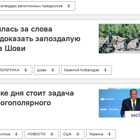
Календарь религиозных праздников
лась за слова
 доказать запоздалую
в Шови
ПОЛИТИКА
Шови
Ираклий Кобахидзе
пуашвили
Георгий Вашадзе
Грузия
Национальное агентство окружающей среды
ке дня стоит задача
огополярного
итика
НОВОСТИ
США
Украина