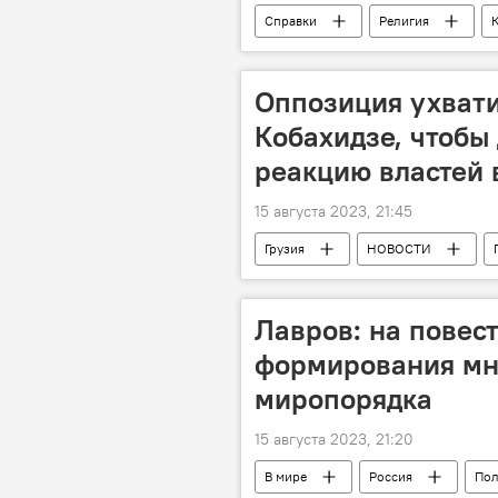
Справки
Религия
Оппозиция ухвати
Кобахидзе, чтобы
реакцию властей 
15 августа 2023, 21:45
Грузия
НОВОСТИ
Оползень в Шови
Шалва Па
Грузинская мечта - демократическая 
Лавров: на повест
формирования мн
миропорядка
15 августа 2023, 21:20
В мире
Россия
Пол