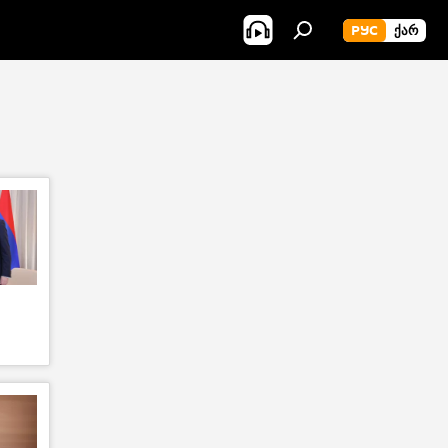
РУС
ᲥᲐᲠ