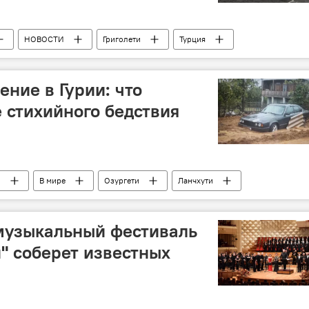
НОВОСТИ
Григолети
Турция
ние в Гурии: что
е стихийного бедствия
И
В мире
Озургети
Ланчхути
узыкальный фестиваль
" соберет известных