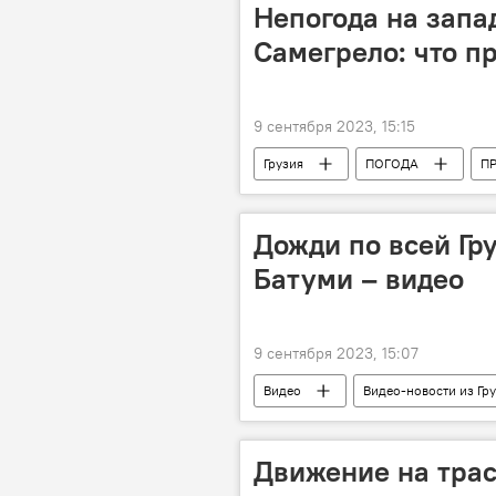
Непогода на запа
Самегрело: что п
9 сентября 2023, 15:15
Грузия
ПОГОДА
П
Тбилиси
Дожди по всей Гр
Батуми – видео
9 сентября 2023, 15:07
Видео
Видео-новости из Гр
ПОГОДА
Непогода в Грузии
Движение на трас