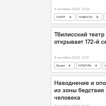
9 сентября 2023, 13:53
СПОРТ
НОВОСТИ
Валериан Шиукашвили
бор
Тбилисский театр
открывает 172-й с
9 сентября 2023, 13:13
Грузия
КУЛЬТУРА
Джузеппе Верди
Захарий П
Наводнение и опо
из зоны бедствия
человека