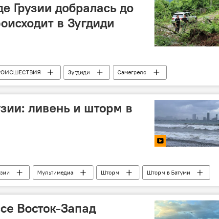
де Грузии добралась до
роисходит в Зугдиди
РОИСШЕСТВИЯ
Зугдиди
Самегрело
узии: ливень и шторм в
узии
Мультимедиа
Шторм
Шторм в Батуми
Дождь
се Восток-Запад