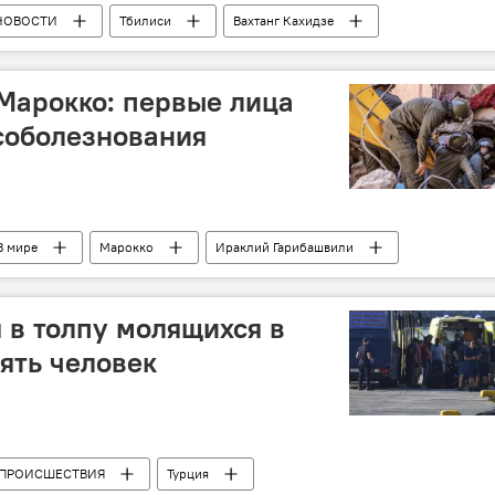
НОВОСТИ
Тбилиси
Вахтанг Кахидзе
й симфонический оркестр
Марокко: первые лица
соболезнования
В мире
Марокко
Ираклий Гарибашвили
я в толпу молящихся в
пять человек
ПРОИСШЕСТВИЯ
Турция