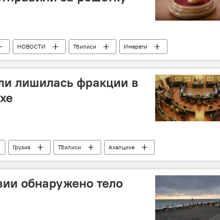
НОВОСТИ
Тбилиси
Имерети
ли лишилась фракции в
хе
Грузия
Тбилиси
Ахалцихе
лия
Вано Мерабишвили
Грузинская мечта - демократическая Грузия
зии обнаружено тело