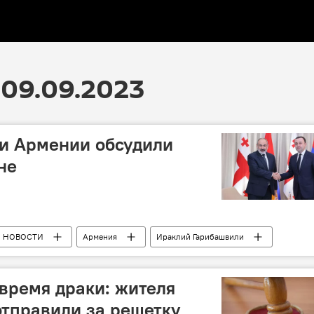
09.09.2023
 и Армении обсудили
не
НОВОСТИ
Армения
Ираклий Гарибашвили
Никол Пашинян
 время драки: жителя
отправили за решетку