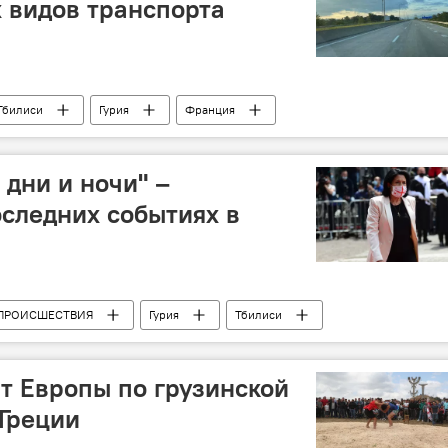
х видов транспорта
Тбилиси
Гурия
Франция
Грузинские дороги, машины и их водители
 дни и ночи" –
следних событиях в
ПРОИСШЕСТВИЯ
Гурия
Тбилиси
зень
Пожар
т Европы по грузинской
 Греции