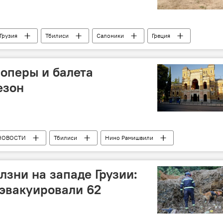
Грузия
Тбилиси
Салоники
Греция
ьба
 оперы и балета
езон
НОВОСТИ
Тбилиси
Нино Рамишвили
алиашвили
Тбилисский театр оперы и балета
лзни на западе Грузии:
 эвакуировали 62