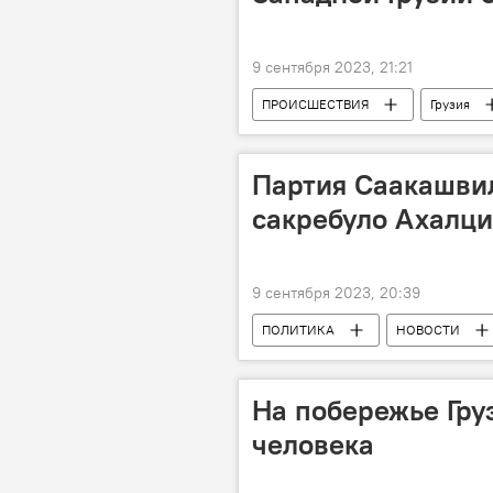
9 сентября 2023, 21:21
ПРОИСШЕСТВИЯ
Грузия
Кутаисский городской суд
Партия Саакашви
сакребуло Ахалци
9 сентября 2023, 20:39
ПОЛИТИКА
НОВОСТИ
Леван Хабеишвили
Ника Ме
Единое национальное движение
На побережье Гру
человека