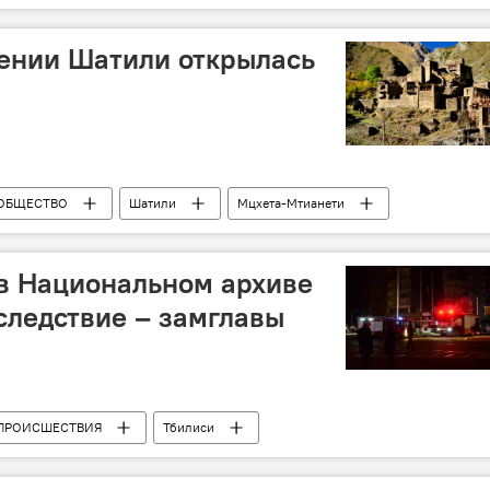
лении Шатили открылась
ОБЩЕСТВО
Шатили
Мцхета-Мтианети
нт автомобильных дорог
в Национальном архиве
 следствие – замглавы
ПРОИСШЕСТВИЯ
Тбилиси