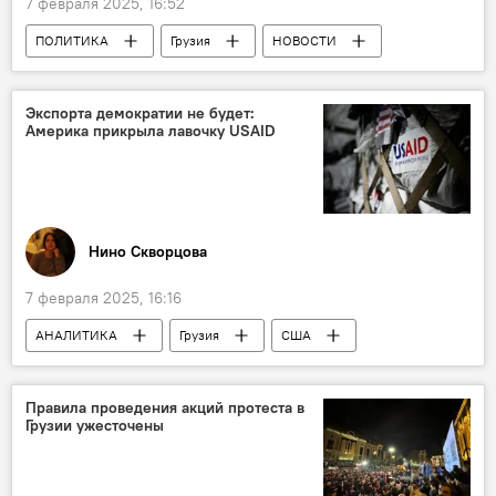
7 февраля 2025, 16:52
ПОЛИТИКА
Грузия
НОВОСТИ
"Сила народа"
Парламент Грузии
Экспорта демократии не будет:
Америка прикрыла лавочку USAID
Нино Скворцова
7 февраля 2025, 16:16
АНАЛИТИКА
Грузия
США
Колумбия
Дональд Трамп
Илон Маск
USAID
Гватемала
Правила проведения акций протеста в
Грузии ужесточены
Перу
Украина