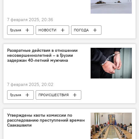
7 февраля 2025, 20:36
Грузия
НОВОСТИ
ПОГОДА
Национальное агентство окружающей среды
Гудаури
Верхний Ларс
Развратные действия в отношении
несовершеннолетней – в Грузии
Департамент автомобильных дорог
задержан 40-летний мужчина
Военно-Грузинская дорога
7 февраля 2025, 20:02
Грузия
ПРОИСШЕСТВИЯ
НОВОСТИ
Специальная следственная служба
Утверждены квоты комиссии по
расследованию преступлений времен
Саакашвили