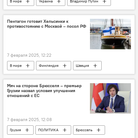
В мире
Украина
Владимир Путин
Дональд Трамп
Сергей Лавров
НАТО
МИД России
Россия
Пентагон готовит Хельсинки к
противостоянию с Москвой – посол РФ
Обострение ситуации вокруг Украины
7 февраля 2025, 12:22
В мире
Финляндия
Швеция
Владимир Путин
НАТО
Пентагон
Москва
Россия
Дмитрий Киселев
Мяч на стороне Брюсселя – премьер
Грузии назвал условия улучшения
отношений с ЕС
7 февраля 2025, 12:08
Грузия
ПОЛИТИКА
Брюссель