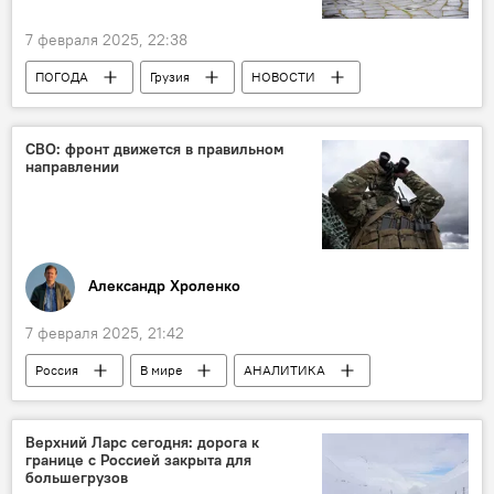
7 февраля 2025, 22:38
ПОГОДА
Грузия
НОВОСТИ
Национальное агентство окружающей среды
Прогноз погоды в Грузии
СВО: фронт движется в правильном
направлении
Александр Хроленко
7 февраля 2025, 21:42
Россия
В мире
АНАЛИТИКА
Украина
США
Харьков
НАТО
Колумнисты
Верхний Ларс сегодня: дорога к
границе с Россией закрыта для
Обострение ситуации вокруг Украины
большегрузов