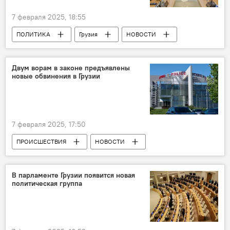
7 февраля 2025, 18:55
ПОЛИТИКА
Грузия
НОВОСТИ
Грузинская мечта - демократическая Грузия
"Сила народа"
Михаил Саакашвили
Двум ворам в законе предъявлены
новые обвинения в Грузии
7 февраля 2025, 17:50
ПРОИСШЕСТВИЯ
НОВОСТИ
Грузия
МВД Грузии
Вор в законе
Воровское сообщество
В парламенте Грузии появится новая
политическая группа