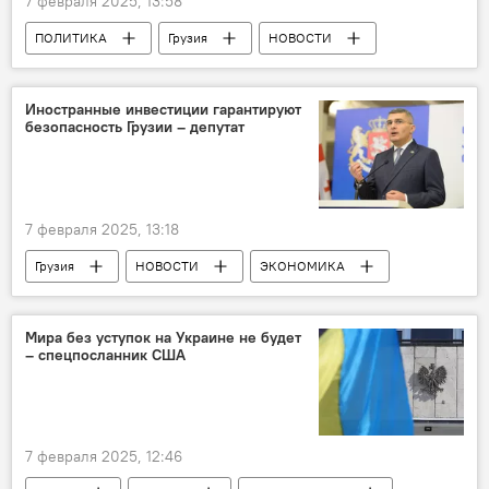
7 февраля 2025, 13:58
ПОЛИТИКА
Грузия
НОВОСТИ
Мамука Мдинарадзе
Георгий Гахария
Грузинская мечта - демократическая Грузия
Иностранные инвестиции гарантируют
безопасность Грузии – депутат
БДИПЧ/ОБСЕ
7 февраля 2025, 13:18
Грузия
НОВОСТИ
ЭКОНОМИКА
Мамука Мдинарадзе
Ираклий Кобахидзе
Украина
Мира без уступок на Украине не будет
– спецпосланник США
7 февраля 2025, 12:46