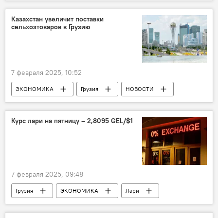
Ираклий Кобахидзе
Бидзина Иванишвили
Euronews
НОВОСТИ
Украина
Казахстан увеличит поставки
сельхозтоваров в Грузию
США
7 февраля 2025, 10:52
ЭКОНОМИКА
Грузия
НОВОСТИ
Казахстан
Ираклий Кобахидзе
Курс лари на пятницу – 2,8095 GEL/$1
7 февраля 2025, 09:48
Грузия
ЭКОНОМИКА
Лари
Национальный банк Грузии
Доллар