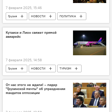
7 февраля 2025, 15:46
Грузия
НОВОСТИ
ПОЛИТИКА
Президент Грузии
Акции протеста
Кутаиси и Лион свяжет прямой
авиарейс
7 февраля 2025, 14:58
Грузия
НОВОСТИ
ТУРИЗМ
Георгий Микаутадзе
Wizz Air
Кутаиси
Объединение аэропортов Грузии
От нас этого не ждали! – лидер
"Грузинской мечты" об упразднении
Авиасообщение в Грузии
мандатов оппозиции