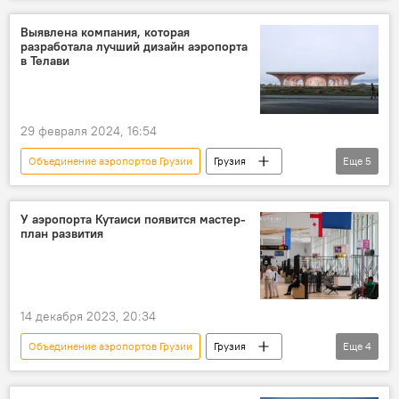
НОВОСТИ
ЭКОНОМИКА
Телави
Тбилиси
Амбролаури
Местия
Выявлена компания, которая
разработала лучший дизайн аэропорта
Кутаиси
Батуми
в Телави
Авиасообщение в Грузии
29 февраля 2024, 16:54
Объединение аэропортов Грузии
Грузия
Еще
5
НОВОСТИ
ЭКОНОМИКА
ТУРИЗМ
Телави
Аэропорт
У аэропорта Кутаиси появится мастер-
план развития
14 декабря 2023, 20:34
Объединение аэропортов Грузии
Грузия
Еще
4
НОВОСТИ
ЭКОНОМИКА