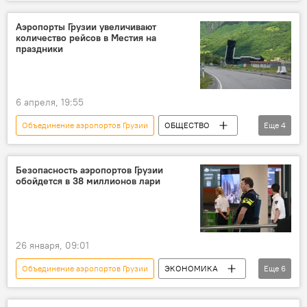
НОВОСТИ
ЭКОНОМИКА
Китай
Туризм в Грузии
ТУРИЗМ
Аэропорты Грузии увеличивают
количество рейсов в Местия на
Авиасообщение в Грузии
праздники
6 апреля, 19:55
Объединение аэропортов Грузии
ОБЩЕСТВО
Еще
4
Грузия
НОВОСТИ
Местия
Натахтари
Безопасность аэропортов Грузии
обойдется в 38 миллионов лари
26 января, 09:01
Объединение аэропортов Грузии
ЭКОНОМИКА
Еще
6
Грузия
НОВОСТИ
Тбилиси