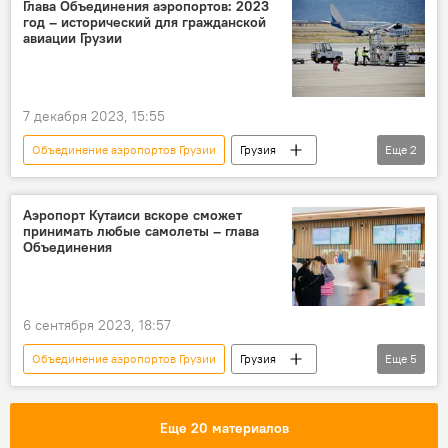
Авиасообщение в Грузии
Глава Объединения аэропортов: 2023
год – исторический для гражданской
Кутаисский международный аэропорт
авиации Грузии
7 декабря 2023, 15:55
Объединение аэропортов Грузии
Грузия
Еще
2
НОВОСТИ
ОБЩЕСТВО
Аэропорт Кутаиси вскоре сможет
принимать любые самолеты – глава
Объединения
6 сентября 2023, 18:57
Объединение аэропортов Грузии
Грузия
Еще
5
ЭКОНОМИКА
НОВОСТИ
Ираклий Гарибашвили
Еще 20 материалов