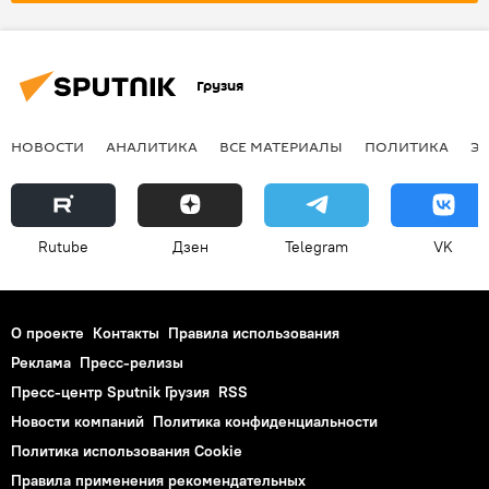
Кутаисский международный аэропорт
Леван Давиташвили
Грузия
НОВОСТИ
АНАЛИТИКА
ВСЕ МАТЕРИАЛЫ
ПОЛИТИКА
Э
Rutube
Дзен
Telegram
VK
О проекте
Контакты
Правила использования
Реклама
Пресс-релизы
Пресс-центр Sputnik Грузия
RSS
Новости компаний
Политика конфиденциальности
Политика использования Cookie
Правила применения рекомендательных