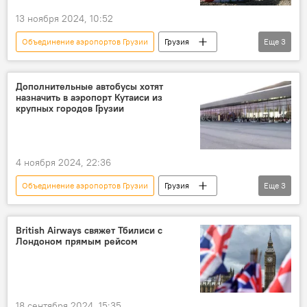
13 ноября 2024, 10:52
Объединение аэропортов Грузии
Грузия
Еще
3
ЭКОНОМИКА
НОВОСТИ
Кутаисский международный аэропорт
Дополнительные автобусы хотят
назначить в аэропорт Кутаиси из
крупных городов Грузии
4 ноября 2024, 22:36
Объединение аэропортов Грузии
Грузия
Еще
3
НОВОСТИ
ЭКОНОМИКА
Кутаисский международный аэропорт
British Airways свяжет Тбилиси с
Лондоном прямым рейсом
18 сентября 2024, 15:35