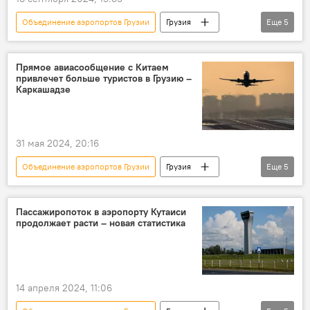
Объединение аэропортов Грузии
Грузия
Еще
5
НОВОСТИ
ЭКОНОМИКА
Тбилиси
Лондон
Европа
Прямое авиасообщение с Китаем
привлечет больше туристов в Грузию –
Каркашадзе
31 мая 2024, 20:16
Объединение аэропортов Грузии
Грузия
Еще
5
НОВОСТИ
ЭКОНОМИКА
Китай
ТУРИЗМ
Авиасообщение в Грузии
Пассажиропоток в аэропорту Кутаиси
продолжает расти – новая статистика
14 апреля 2024, 11:06