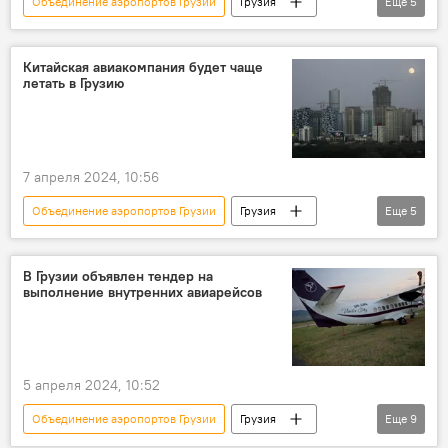
Объединение аэропортов Грузии
Грузия
Еще
5
НОВОСТИ
ТУРИЗМ
ЭКОНОМИКА
Кутаисский международный аэропорт
Китайская авиакомпания будет чаще
летать в Грузию
Авиасообщение в Грузии
7 апреля 2024, 10:56
Объединение аэропортов Грузии
Грузия
Еще
5
НОВОСТИ
Китай
ЭКОНОМИКА
ТУРИЗМ
Авиасообщение в Грузии
В Грузии объявлен тендер на
выполнение внутренних авиарейсов
5 апреля 2024, 10:52
Объединение аэропортов Грузии
Грузия
Еще
9