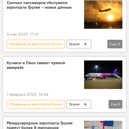
Кутаиси
Батуми
Сколько пассажиров обслужили
аэропорты Грузии – новые данные
Авиасообщение в Грузии
9 мая 2025, 17:10
Объединение аэропортов Грузии
Грузия
Еще
10
ТУРИЗМ
ЭКОНОМИКА
НОВОСТИ
Кутаиси
Тбилиси
Кутаиси и Лион свяжет прямой
авиарейс
Батуми
Авиасообщение в Грузии
Кутаисский международный аэропорт
Тбилисский международный аэропорт
7 февраля 2025, 14:58
Батумский международный аэропорт
Объединение аэропортов Грузии
Грузия
Еще
6
НОВОСТИ
ТУРИЗМ
Георгий Микаутадзе
Wizz Air
Международные аэропорты Грузии
примут более 8 миллионов