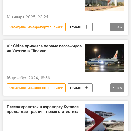
Аэропорт Тбилиси
Аэропорт
14 января 2025, 23:24
Объединение аэропортов Грузии
Грузия
Еще
6
ТУРИЗМ
НОВОСТИ
Авиасообщение в Грузии
Air China привезла первых пассажиров
из Урумчи в Тбилиси
Кутаисский международный аэропорт
Тбилисский международный аэропорт
Батумский международный аэропорт
16 декабря 2024, 19:36
Объединение аэропортов Грузии
Грузия
Еще
5
Китай
НОВОСТИ
ТУРИЗМ
Тбилисский международный аэропорт
Пассажиропоток в аэропорту Кутаиси
продолжает расти – новая статистика
Авиасообщение в Грузии