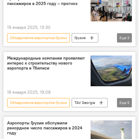
Кутаиси
Авиасообщение в Грузии
пассажиров в 2025 году – прогноз
19 января 2025, 13:30
Объединение аэропортов Грузии
Грузия
Еще
3
ЭКОНОМИКА
НОВОСТИ
Авиасообщение в Грузии
Международные компании проявляют
интерес к строительству нового
аэропорта в Тбилиси
18 января 2025, 19:08
Объединение аэропортов Грузии
TAV Georgia
Еще
9
Тбилисский международный аэропорт
Европа
Вазиани
Тбилиси
Аэропорты Грузии обслужили
рекордное число пассажиров в 2024
Грузия
ЭКОНОМИКА
НОВОСТИ
году