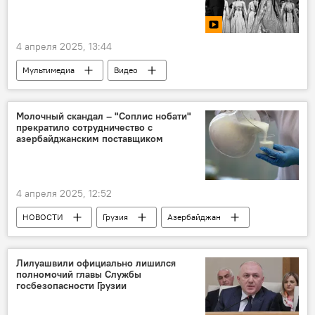
4 апреля 2025, 13:44
Мультимедиа
Видео
Видео-новости из Грузии
КУЛЬТУРА
ОБЩЕСТВО
Илико Сухишвили
Молочный скандал – "Соплис нобати"
прекратило сотрудничество с
Нино Рамишвили
азербайджанским поставщиком
Тбилисский театр оперы и балета
4 апреля 2025, 12:52
НОВОСТИ
Грузия
Азербайджан
Национальное агентство продовольствия Грузии
Лилуашвили официально лишился
полномочий главы Службы
госбезопасности Грузии