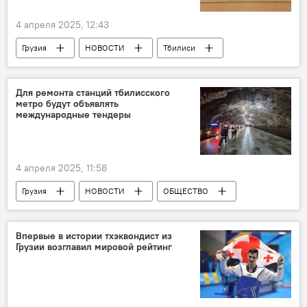
4 апреля 2025, 12:43
Грузия
НОВОСТИ
Тбилиси
Ираклий Кобахидзе
Григол Лилуашвили
Анри Оханашвили
Для ремонта станций тбилисского
метро будут объявлять
Грузинская мечта - демократическая Грузия
международные тендеры
СГБ
4 апреля 2025, 11:58
Грузия
НОВОСТИ
ОБЩЕСТВО
Каха Каладзе
Тбилиси
Тбилисский метрополитен
Впервые в истории тхэквондист из
Грузии возглавил мировой рейтинг