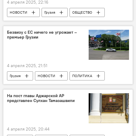
4 апреля 2025, 22:16
НОВОСТИ
Грузия
ОБЩЕСТВО
Азербайджан
Национальный центр по контролю заболеваний
Безвизу с ЕС ничего не угрожает –
премьер Грузии
Молоко
Что мы едим?
4 апреля 2025, 21:51
Грузия
НОВОСТИ
ПОЛИТИКА
Ираклий Кобахидзе
Маргус Цахкна
Эстония
Грузия - Евросоюз
На пост главы Аджарской АР
представлен Сулхан Тамазашвили
4 апреля 2025, 20:44