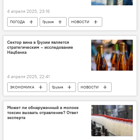
4 апреля 2025, 23:16
ПОГОДА
Грузия
НОВОСТИ
Западная Грузия
Восточная Грузия
Национальное агентство окружающей среды
Сектор вина в Грузии является
стратегическим – исследование
Прогноз погоды в Грузии
Нацбанка
4 апреля 2025, 22:41
ЭКОНОМИКА
Грузия
НОВОСТИ
Национальное агентство вина
Национальный банк Грузии
Может ли обнаруженный в молоке
токсин вызвать отравление? Ответ
Грузинское вино
Натия Турнава
эксперта