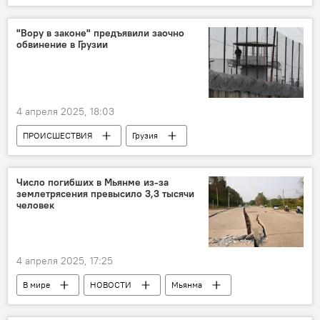
Парламент Грузии
"Вору в законе" предъявили заочно
обвинение в Грузии
4 апреля 2025, 18:03
ПРОИСШЕСТВИЯ
Грузия
НОВОСТИ
МВД Грузии
Воровское сообщество
Вор в законе
Число погибших в Мьянме из-за
землетрясения превысило 3,3 тысячи
человек
4 апреля 2025, 17:25
В мире
НОВОСТИ
Мьянма
Китай
Землетрясения в Грузии