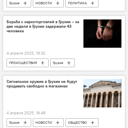
Грузия
НОВОСТИ
ПОЛИТИКА
Аджария
Торнике Рижвадзе
Михаил Кавелашвили
Борьба с наркоторговлей в Грузии – за
две недели в Грузии задержали 43
человека
4 апреля 2025, 19:32
ПРОИСШЕСТВИЯ
Грузия
НОВОСТИ
Азербайджан
Иран
Турция
МВД Грузии
Сигнальное оружие в Грузии не будут
продавать свободно в магазинах
Наркопреступления в Грузии
4 апреля 2025, 18:48
Грузия
НОВОСТИ
ОБЩЕСТВО