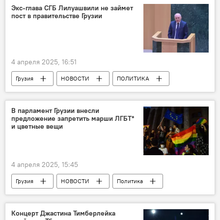
Экс-глава СГБ Лилуашвили не займет
пост в правительстве Грузии
4 апреля 2025, 16:51
Грузия
НОВОСТИ
ПОЛИТИКА
Кахабер Гуледани
Ираклий Кобахидзе
Григол Лилуашвили
Правительство Грузии
В парламент Грузии внесли
предложение запретить марши ЛГБТ*
и цветные вещи
4 апреля 2025, 15:45
Грузия
НОВОСТИ
Политика
Шалва Папуашвили
ЛГБТ
Концерт Джастина Тимберлейка