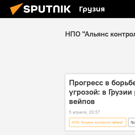
Грузия
НПО "Альянс контрол
Прогресс в борьб
угрозой: в Грузии
вейпов
5 апреля, 20:57
НПО "Альянс контроля табака"
Гр
Запрет на курение