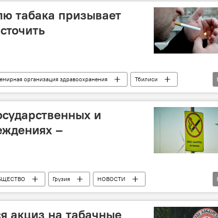
лю табака призывает
есточить
емирная организация здравоохранения
Тбилиси
ОБЩЕСТВО
Закон "О контроле табака"
осударственных и
еждениях –
БЩЕСТВО
Грузия
НОВОСТИ
ения
Закон "О контроле табака"
ся акциз на табачные