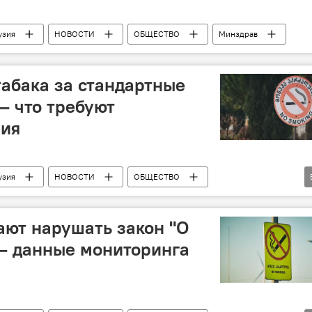
узия
НОВОСТИ
ОБЩЕСТВО
Минздрав
табака за стандартные
– что требуют
ния
узия
НОВОСТИ
ОБЩЕСТВО
Антитабачная политика
ают нарушать закон "О
 – данные мониторинга