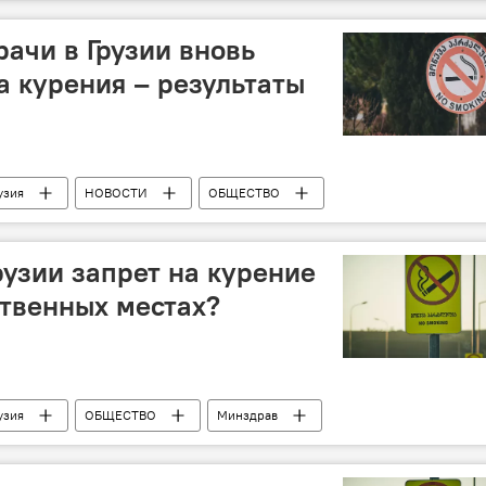
рачи в Грузии вновь
 курения – результаты
узия
НОВОСТИ
ОБЩЕСТВО
рузии запрет на курение
твенных местах?
узия
ОБЩЕСТВО
Минздрав