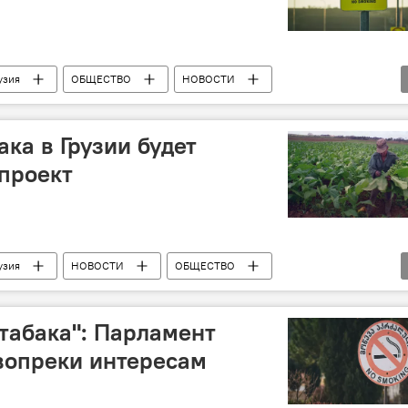
узия
ОБЩЕСТВО
НОВОСТИ
ка в Грузии будет
проект
узия
НОВОСТИ
ОБЩЕСТВО
 табака": Парламент
 вопреки интересам