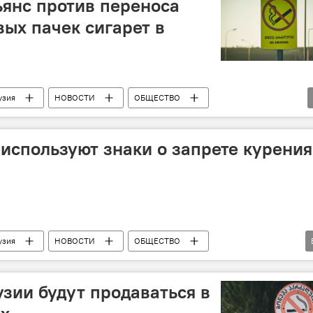
янс против переноса
вых пачек сигарет в
узия
НОВОСТИ
ОБЩЕСТВО
 используют знаки о запрете курения
узия
НОВОСТИ
ОБЩЕСТВО
Антитабачная политика
узии будут продаваться в