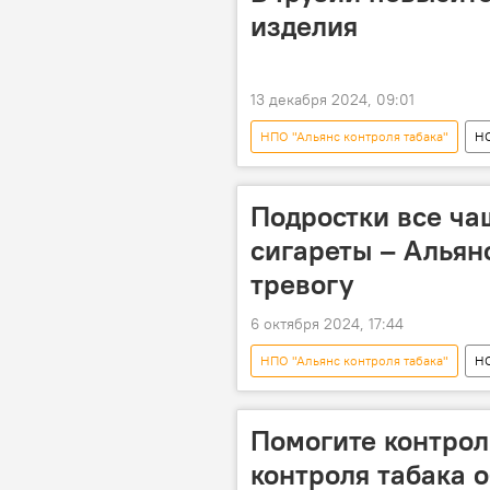
изделия
13 декабря 2024, 09:01
НПО "Альянс контроля табака"
Н
Повышение акциза
Закон "О
Подростки все ча
сигареты – Альянс
тревогу
6 октября 2024, 17:44
НПО "Альянс контроля табака"
Н
Георгий Бахтуридзе
Закон "
Антитабачная политика
Помогите контрол
контроля табака 