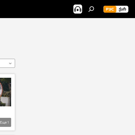
РУС
ᲥᲐᲠ
Еще
1