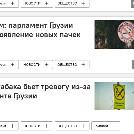
узия
НОВОСТИ
ОБЩЕСТВО
итабачное законодательство
м: парламент Грузии
оявление новых пачек
узия
НОВОСТИ
ОБЩЕСТВО
абака бьет тревогу из-за
нта Грузии
узия
НОВОСТИ
ОБЩЕСТВО
Тбилиси