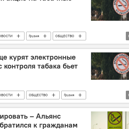
ОВОСТИ
Грузия
ОБЩЕСТВО
 контроле табака"
ще курят электронные
 контроля табака бьет
ОВОСТИ
ОБЩЕСТВО
Грузия
О контроле табака"
Олег Табаков
ировать – Альянс
обратился к гражданам