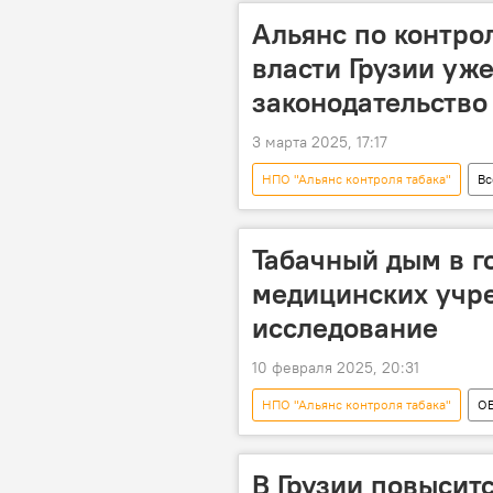
Альянс по контро
власти Грузии уж
законодательство
3 марта 2025, 17:17
НПО "Альянс контроля табака"
Вс
Грузия
НОВОСТИ
Табачный дым в г
медицинских учр
исследование
10 февраля 2025, 20:31
НПО "Альянс контроля табака"
О
Всемирная организация здравоохран
В Грузии повысит