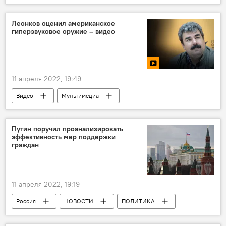
Батуми
Натахтари
Тбилиси
Леонков оценил американское
гиперзвуковое оружие – видео
11 апреля 2022, 19:49
Видео
Мультимедиа
Экспертное мнение
Россия
Обострение ситуации вокруг Украины
Путин поручил проанализировать
эффективность мер поддержки
граждан
11 апреля 2022, 19:19
Россия
НОВОСТИ
ПОЛИТИКА
ЭКОНОМИКА
ОБЩЕСТВО