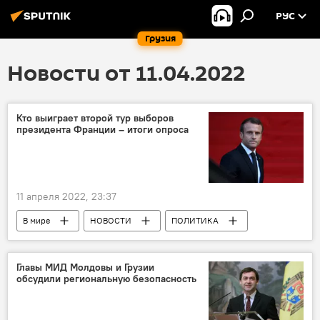
РУС
Грузия
Новости от 11.04.2022
Кто выиграет второй тур выборов
президента Франции – итоги опроса
11 апреля 2022, 23:37
В мире
НОВОСТИ
ПОЛИТИКА
Франция
Марин Ле Пен
Эммануэль Макрон
Главы МИД Молдовы и Грузии
обсудили региональную безопасность