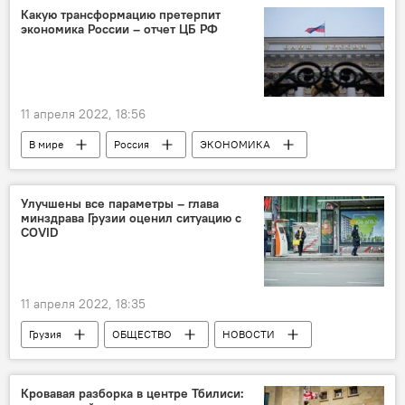
Владимир Путин
Какую трансформацию претерпит
экономика России – отчет ЦБ РФ
11 апреля 2022, 18:56
В мире
Россия
ЭКОНОМИКА
Центральный банк Росси
Улучшены все параметры – глава
минздрава Грузии оценил ситуацию с
COVID
11 апреля 2022, 18:35
Грузия
ОБЩЕСТВО
НОВОСТИ
Минздрав Грузии
Коронавирус COVID-19
Кровавая разборка в центре Тбилиси: