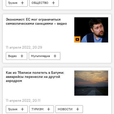
Грузия
ОБЩЕСТВО
Демографическая ситуация в Грузии
Инфографика
Экономист: ЕС мог ограничиться
символическими санкциями – видео
11 апреля 2022, 20:29
Видео
Мультимедиа
Экспертное мнение
Россия
Антироссийские санкции
Как из Тбилиси полететь в Батуми:
авиарейсы перенесли на другой
аэродром
11 апреля 2022, 20:11
Грузия
ТУРИЗМ
НОВОСТИ