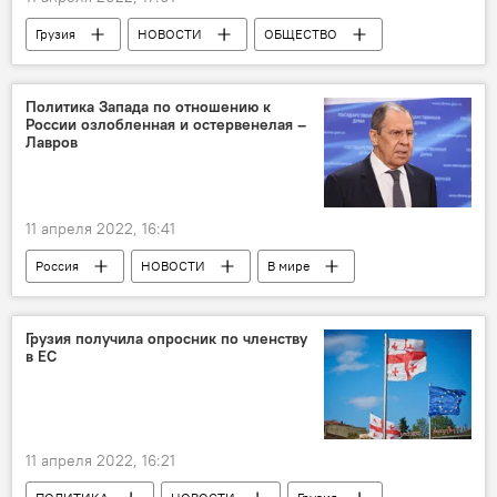
Грузия
НОВОСТИ
ОБЩЕСТВО
Здравоохранение в Грузии
Министерство здравоохранения Грузии
Политика Запада по отношению к
России озлобленная и остервенелая –
Коронавирус COVID-19
Лавров
11 апреля 2022, 16:41
Россия
НОВОСТИ
В мире
Владимир Путин
Украина
Обострение ситуации вокруг Украины
Грузия получила опросник по членству
в ЕС
11 апреля 2022, 16:21