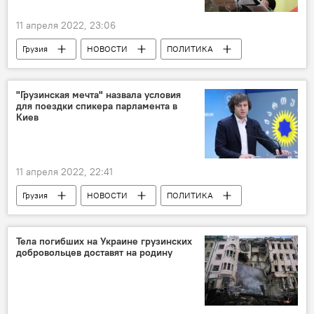
11 апреля 2022, 23:06
Грузия
НОВОСТИ
ПОЛИТИКА
МИД Грузии
Молдова
"Грузинская мечта" назвала условия
для поездки спикера парламента в
Киев
11 апреля 2022, 22:41
Грузия
НОВОСТИ
ПОЛИТИКА
Шалва Папуашвили
Грузинская мечта - демократическая Грузия
Тела погибших на Украине грузинских
добровольцев доставят на родину
Украина
Ираклий Кобахидзе