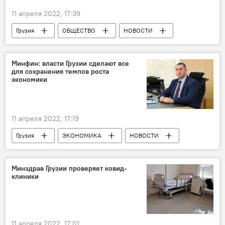
11 апреля 2022, 17:39
Грузия
ОБЩЕСТВО
НОВОСТИ
Ираклий Гарибашвили
Минздрав Грузии
Турция
Минфин: власти Грузии сделают все
для сохранения темпов роста
экономики
11 апреля 2022, 17:19
Грузия
ЭКОНОМИКА
НОВОСТИ
Министерство финансов Грузии
Всемирный банк
Минздрав Грузии проверяет ковид-
клиники
11 апреля 2022, 17:01