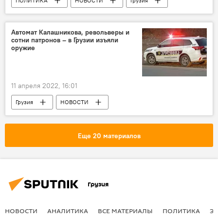
ПОЛИТИКА
НОВОСТИ
Грузия
Европарламент
Украина
Ираклий Кобахидзе
Евросоюз
Автомат Калашникова, револьверы и
сотни патронов – в Грузии изъяли
оружие
11 апреля 2022, 16:01
Грузия
НОВОСТИ
ПРОИСШЕСТВИЯ
Преступность в Грузии
Еще 20 материалов
Грузия
НОВОСТИ
АНАЛИТИКА
ВСЕ МАТЕРИАЛЫ
ПОЛИТИКА
Э