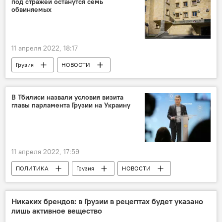
под стражей останутся семь
обвиняемых
11 апреля 2022, 18:17
Грузия
НОВОСТИ
ПРОИСШЕСТВИЯ
Генеральная прокуратура Грузии
В Тбилиси назвали условия визита
главы парламента Грузии на Украину
11 апреля 2022, 17:59
ПОЛИТИКА
Грузия
НОВОСТИ
Минфин Грузии
Украина
Никаких брендов: в Грузии в рецептах будет указано
лишь активное вещество