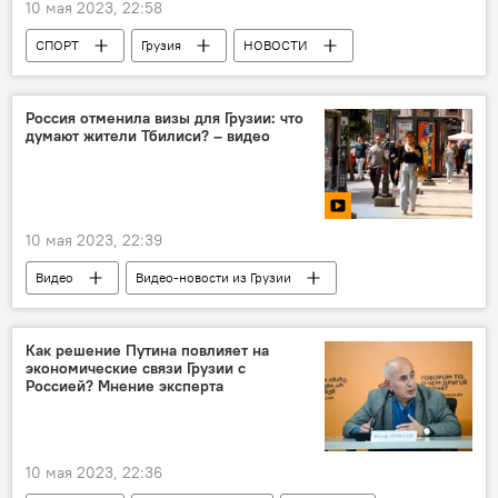
10 мая 2023, 22:58
СПОРТ
Грузия
НОВОСТИ
Доха
Тбилиси
Тато Григалашвили
Лаша Бекаури
Лука Майсурадзе
Россия отменила визы для Грузии: что
думают жители Тбилиси? – видео
10 мая 2023, 22:39
Видео
Видео-новости из Грузии
Мультимедиа
Опрос
Опрос населения
Как решение Путина повлияет на
экономические связи Грузии с
Россия отменила визы для граждан Грузии
Россией? Мнение эксперта
10 мая 2023, 22:36