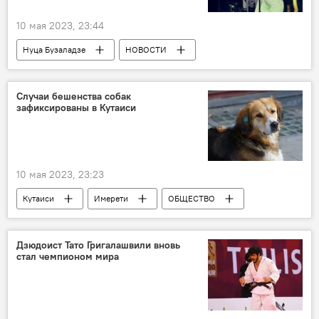
10 мая 2023, 23:44
Нуца Бузаладзе
НОВОСТИ
КУЛЬТУРА
Грузия
США
Шоу-бизнес
Случаи бешенства собак
зафиксированы в Кутаиси
10 мая 2023, 23:23
Кутаиси
Имерети
ОБЩЕСТВО
НОВОСТИ
собаки
Дзюдоист Тато Григалашвили вновь
стал чемпионом мира