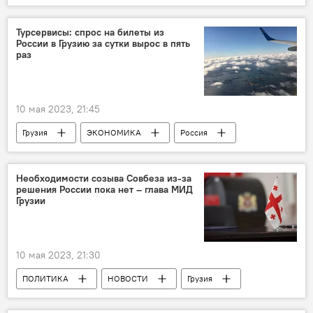
Леонид Калашников
Интервью
Отмена виз
Турсервисы: спрос на билеты из
России в Грузию за сутки вырос в пять
Авиасообщение России и Грузии
раз
10 мая 2023, 21:45
Грузия
ЭКОНОМИКА
Россия
Тбилиси
Москва
Авиасообщение России и Грузии
Необходимости созыва Совбеза из-за
решения России пока нет – глава МИД
Грузии
10 мая 2023, 21:30
ПОЛИТИКА
НОВОСТИ
Грузия
Тбилиси
Москва
Украина