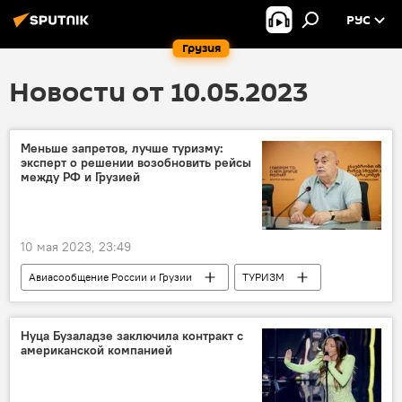
РУС
Грузия
Новости от 10.05.2023
Меньше запретов, лучше туризму:
эксперт о решении возобновить рейсы
между РФ и Грузией
10 мая 2023, 23:49
Авиасообщение России и Грузии
ТУРИЗМ
Грузия
Россия
Москва
Отмена виз
Нуца Бузаладзе заключила контракт с
американской компанией