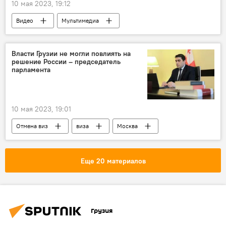
10 мая 2023, 19:12
Видео
Мультимедиа
Давид Цецхладзе
Видео-новости из Грузии
Россия отменила визы для граждан Грузии
Власти Грузии не могли повлиять на
решение России – председатель
Пресс-центр Sputnik Грузия
парламента
10 мая 2023, 19:01
Отмена виз
виза
Москва
Тбилиси
Грузия
ПОЛИТИКА
НОВОСТИ
Владимир Путин
Еще 20 материалов
Шалва Папуашвили
Авиасообщение России и Грузии
Грузия