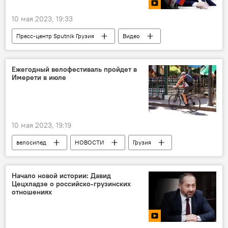
10 мая 2023, 19:33
Пресс-центр Sputnik Грузия
Видео
Мультимедиа
Давид Цецхладзе
Видео-новости из Грузии
Ежегодный велофестиваль пройдет в
Имерети в июле
Россия отменила визы для граждан Грузии
Экспертное мнение
10 мая 2023, 19:19
велосипед
НОВОСТИ
Грузия
Имерети
Саирме
Начало новой истории: Давид
Цецхладзе о российско-грузинских
отношениях