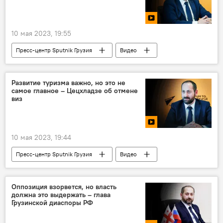
Грузинская мечта - демократическая Грузия
Сергей Маркедонов
ПОЛИТИКА
10 мая 2023, 19:55
Авиасообщение России и Грузии
Пресс-центр Sputnik Грузия
Видео
Отмена виз
Видео-новости из Грузии
Мультимедиа
Давид Цецхладзе
Развитие туризма важно, но это не
самое главное – Цецхладзе об отмене
Россия отменила визы для граждан Грузии
виз
10 мая 2023, 19:44
Пресс-центр Sputnik Грузия
Видео
Мультимедиа
Видео-новости из Грузии
Давид Цецхладзе
Оппозиция взорвется, но власть
должна это выдержать – глава
Россия отменила визы для граждан Грузии
Грузинской диаспоры РФ