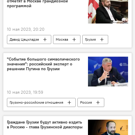
отметят в Москве грандиозной
программой
10 мая 2023, 20:20
Давид Цецхладзе
Москва
Грузия
НОВОСТИ
Россия
Грузино-российские отношения
Анонсы
"Событие большого символического
значения": российский эксперт о
КУЛЬТУРА
Грузинская диаспора России
решении Путина по Грузии
Грузинская диаспора
10 мая 2023, 19:59
Грузино-российские отношения
Россия
Грузия
НОВОСТИ
Москва
Тбилиси
Владимир Путин
Граждане Грузии будут активно ездить
в Россию - глава Грузинской диаспоры
Саломе Зурабишвили
Михаил Саакашвили