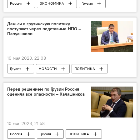
Россия
ЭКОНОМИКА
Грузия
НОВОСТИ
Отмена виз
Авиасообщение России и Грузии
Деньги в грузинскую политику
поступают через подставные НПО –
Иосиф Арчвадзе
Тбилиси
Москва
Папуашвили
10 мая 2023, 22:08
Грузия
НОВОСТИ
ПОЛИТИКА
Шалва Папуашвили
Зураб Джапаридзе
IRI
Акция против закона об иноагентах
Перед решением по Грузии Россия
оценила все опасности – Калашников
10 мая 2023, 21:58
Россия
Грузия
ПОЛИТИКА