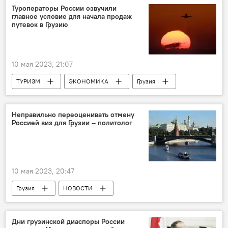
Илья Дарчиашвили
Ираклий Гарибашвили
Туроператоры России озвучили
главное условие для начала продаж
Саломе Зурабишвили
путевок в Грузию
10 мая 2023, 21:07
ТУРИЗМ
ЭКОНОМИКА
Грузия
Тбилиси
Москва
Авиасообщение в Грузии
авиасообщение
Неправильно переоценивать отмену
Россией виз для Грузии – политолог
Авиасообщение России и Грузии
СНГ
10 мая 2023, 20:47
Грузия
НОВОСТИ
Демур Гиорхелидзе
Владимир Путин
Россия
Дни грузинской диаспоры России