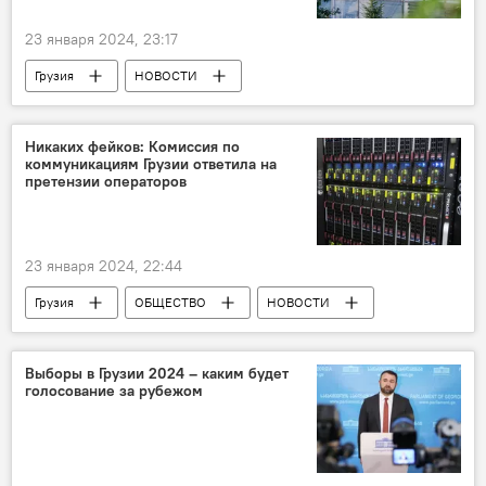
23 января 2024, 23:17
Грузия
НОВОСТИ
ПРОИСШЕСТВИЯ
Лапанкури
Кахети
Генеральная прокуратура Грузии
Никаких фейков: Комиссия по
коммуникациям Грузии ответила на
претензии операторов
23 января 2024, 22:44
Грузия
ОБЩЕСТВО
НОВОСТИ
ЭКОНОМИКА
Интернет
Национальная комиссия по коммуникациям Грузии
Выборы в Грузии 2024 – каким будет
голосование за рубежом