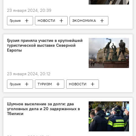
23 января 2024, 20:39
Грузия
НОВОСТИ
ЭКОНОМИКА
Интернет
Национальная комиссия по коммуникациям Грузии
Грузия приняла участие в крупнейшей
туристической выставке Северной
Европы
23 января 2024, 20:12
Грузия
ТУРИЗМ
НОВОСТИ
Хельсинки
Финляндия
Шумное выселение за долги: два
уголовных дела и 20 задержанных в
Тбилиси