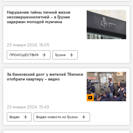
ТУРИЗМ
ОБЩЕСТВО
Нарушение тайны личной жизни
несовершеннолетней – в Грузии
задержан молодой мужчина
23 января 2024, 16:05
ПРОИСШЕСТВИЯ
Грузия
НОВОСТИ
Специальная следственная служба
Тбилиси
За банковский долг у жителей Тбилиси
отобрали квартиру – видео
23 января 2024, 15:43
Видео
Видео-новости из Грузии
Мультимедиа
ПРОИСШЕСТВИЯ