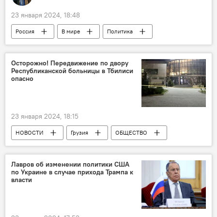
23 января 2024, 18:48
Россия
В мире
Политика
США
Украина
Киев
Алексей Арестович
Борис Джонсон
Осторожно! Передвижение по двору
Республиканской больницы в Тбилиси
НАТО
Колумнисты
опасно
Обострение ситуации вокруг Украины
23 января 2024, 18:15
НОВОСТИ
Грузия
ОБЩЕСТВО
Ираклий Гарибашвили
Зураб Азарашвили
Республиканская больница
Минздрав
Лавров об изменении политики США
по Украине в случае прихода Трампа к
Тбилиси
власти