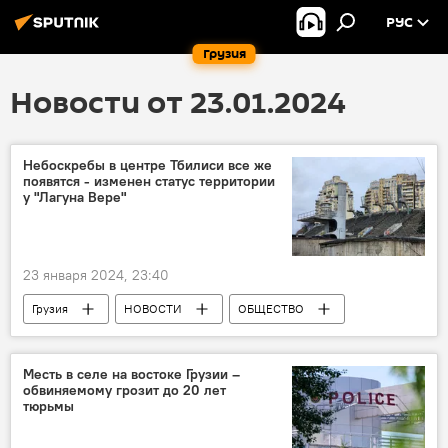
РУС
Грузия
Новости от 23.01.2024
Небоскребы в центре Тбилиси все же
появятся - изменен статус территории
у "Лагуна Вере"
23 января 2024, 23:40
Грузия
НОВОСТИ
ОБЩЕСТВО
Лагуна Вере
Сакребуло Тбилиси
Месть в селе на востоке Грузии –
обвиняемому грозит до 20 лет
тюрьмы