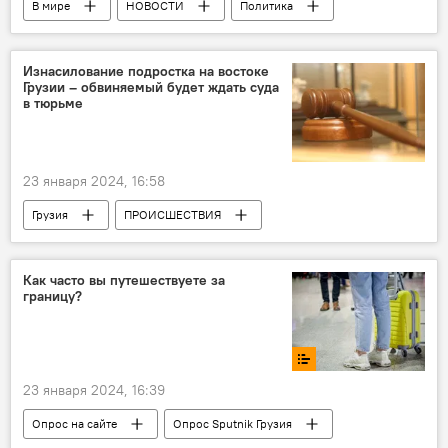
В мире
НОВОСТИ
Политика
Sputnik
Армения
Радио
Изнасилование подростка на востоке
Грузии – обвиняемый будет ждать суда
в тюрьме
23 января 2024, 16:58
Грузия
ПРОИСШЕСТВИЯ
НОВОСТИ
Гурджаанский район
Сигнахский районный суд
Кахети
Как часто вы путешествуете за
границу?
Тбилиси
23 января 2024, 16:39
Опрос на сайте
Опрос Sputnik Грузия