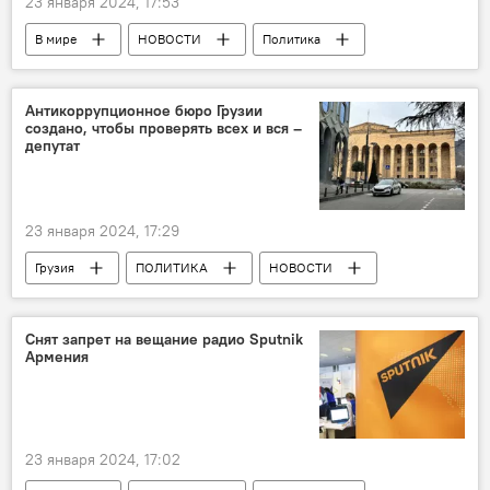
23 января 2024, 17:53
В мире
НОВОСТИ
Политика
США
Вашингтон
Украина
Сергей Лавров
Дональд Трамп
Антикоррупционное бюро Грузии
создано, чтобы проверять всех и вся –
МИД России
депутат
Обострение ситуации вокруг Украины
Россия
23 января 2024, 17:29
Грузия
ПОЛИТИКА
НОВОСТИ
Антикоррупционное бюро
Всемирный банк
Снят запрет на вещание радио Sputnik
Армения
23 января 2024, 17:02