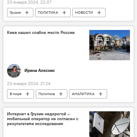
23 января 2024, 22:07
Грузия
ПОЛИТИКА
НОВОСТИ
Парламентские выборы в Грузии 2024
Киев нашел слабое место России
Ирина Алкснис
23 января 2024, 21:24
В мире
Политика
АНАЛИТИКА
Владимир Зеленский
Украина
Киев
Москва
Интернет в Грузии недорогой –
мобильный оператор не согласен с
Обострение ситуации вокруг Украины
результатами исследования
Россия
Колумнисты