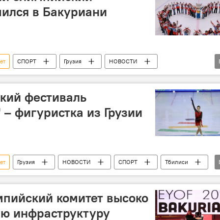
ился в Бакуриани
ет
СПОРТ
Грузия
НОВОСТИ
Батуми
кий фестиваль
 – фигуристка из Грузии
ет
Грузия
НОВОСТИ
СПОРТ
Тбилиси
Фигурное катание
мпийский комитет высоко
ую инфраструктуру