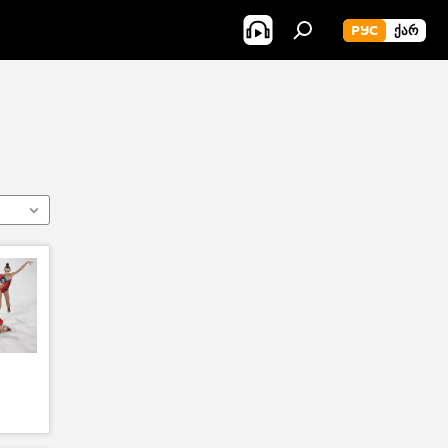
РУС
ᲥᲐᲠ