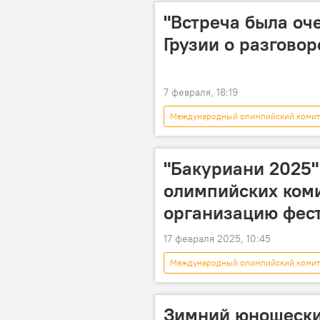
"Встреча была оч
Грузии о разгово
7 февраля, 18:19
Международный олимпийский комит
Джо Байден
Михаил Кавел
Грузинская мечта - демократическая 
"Бакуриани 2025"
олимпийских коми
организацию фест
17 февраля 2025, 10:45
Международный олимпийский комит
Тбилиси
НОВОСТИ
Зимний юношески