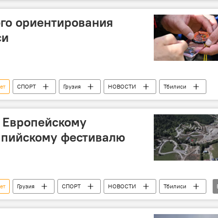
я
НОВОСТИ
Батуми
Бакуриани
го ориентирования
си
ет
СПОРТ
Грузия
НОВОСТИ
Тбилиси
к Европейскому
пийскому фестивалю
ет
Грузия
СПОРТ
НОВОСТИ
Тбилиси
адзе
Фонд муниципального развития