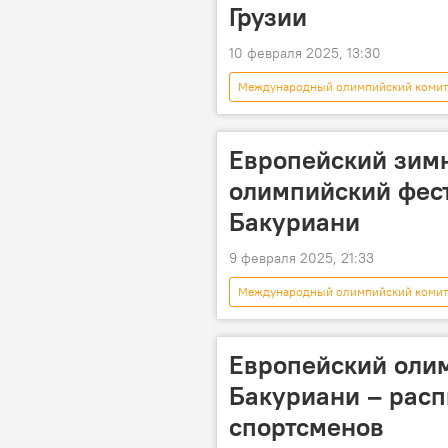
Грузии
10 февраля 2025, 13:30
Международный олимпийский комит
Европейский зим
олимпийский фест
Бакуриани
9 февраля 2025, 21:33
Международный олимпийский комит
Бакуриани
Тбилиси
Михаил Кавелашвили
Европейский оли
Бакуриани – расп
спортсменов