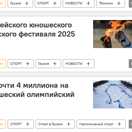
ет
Грузия
СПОРТ
НОВОСТИ
Тбилиси
Ираклий Кобахидзе
Фонд муниципального развития
ейского юношеского
кого фестиваля 2025
ет
СПОРТ
Грузия
НОВОСТИ
Тбилиси
Лаша Бекаури
рт
почти 4 миллиона на
шеский олимпийский
ет
СПОРТ
Спорт в Грузии
горнолыжный спорт