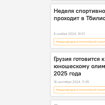
экстремальный спорт
Грузи
Тбилиси
Неделя спортивно
проходит в Тбили
8 ноября 2024, 16:51
Международный олимпийский комит
Грузия готовится 
юношескому олим
2025 года
18 сентября 2024, 11:35
Международный олимпийский комит
Бакуриани
Ираклий Карсел