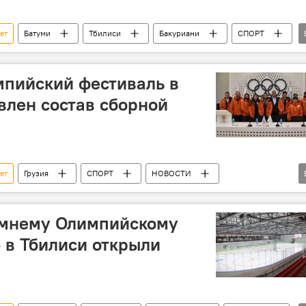
ет
Батуми
Тбилиси
Бакуриани
СПОРТ
мпийский фестиваль в
влен состав сборной
ет
Грузия
СПОРТ
НОВОСТИ
Батуми
зимнему Олимпийскому
 в Тбилиси открыли