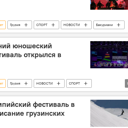
ет
Грузия
СПОРТ
НОВОСТИ
Бакуриани
ний юношеский
иваль открылся в
ет
Грузия
НОВОСТИ
СПОРТ
Батуми
Ираклий Кобахидзе
мпийский фестиваль в
исание грузинских