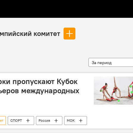
мпийский комитет
За период
рки пропускают Кубок
рьеров международных
ет
СПОРТ
Россия
МОК