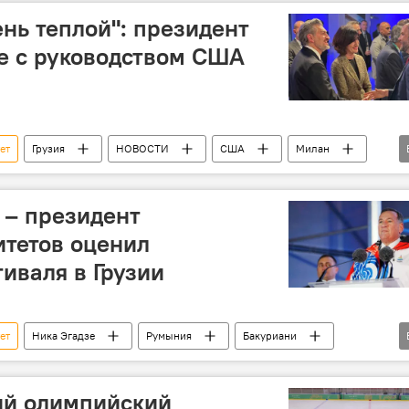
ень теплой": президент
ре с руководством США
ет
Грузия
НОВОСТИ
США
Милан
ашвили
Марко Рубио
Грузия
 – президент
тетов оценил
иваля в Грузии
ет
Ника Эгадзе
Румыния
Бакуриани
Грузия
СПОРТ
й олимпийский