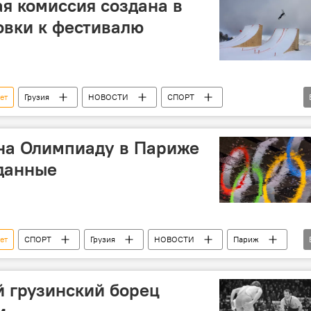
я комиссия создана в
товки к фестивалю
ет
Грузия
НОВОСТИ
СПОРТ
Бакуриани
на Олимпиаду в Париже
данные
ет
СПОРТ
Грузия
НОВОСТИ
Париж
Бекаури
Лаша Шавдатуашвили
 грузинский борец