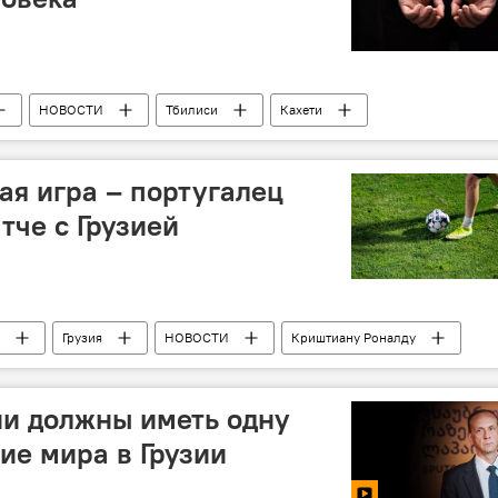
НОВОСТИ
Тбилиси
Кахети
Главная прокуратура Грузии
Наркотики
ая игра – португалец
тче с Грузией
Грузия
НОВОСТИ
Криштиану Роналду
ии должны иметь одну
ие мира в Грузии