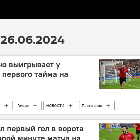
26.06.2024
но выигрывает у
 первого тайма на
Грузия
НОВОСТИ
Португалия
ану Роналду
Сборная Грузии по футболу
л первый гол в ворота
орой минуте матча на