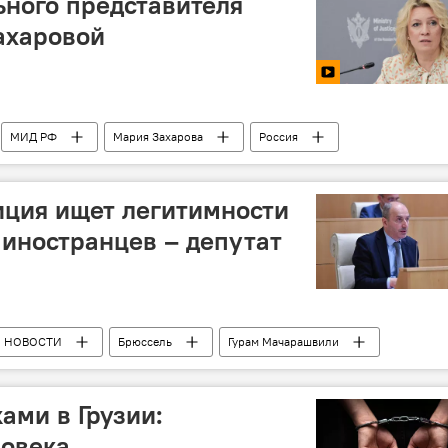
ного представителя
ахаровой
МИД РФ
Мария Захарова
Россия
иция ищет легитимности
т иностранцев – депутат
НОВОСТИ
Брюссель
Гурам Мачарашвили
ий Вашадзе
Единое национальное движение
ами в Грузии:
ловека