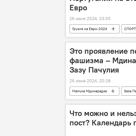
Евро
26 июня 2024, 23:05
Грузия на Евро-2024
СПОРТ
Хвича Кварацхелия
Это проявление п
фашизма – Мдина
Зазу Пачулия
26 июня 2024, 20:28
Мамука Мдинарадзе
Заза П
Грузинская мечта - демократическая 
Закон об "иноагентах"
Что можно и нель
пост? Календарь 