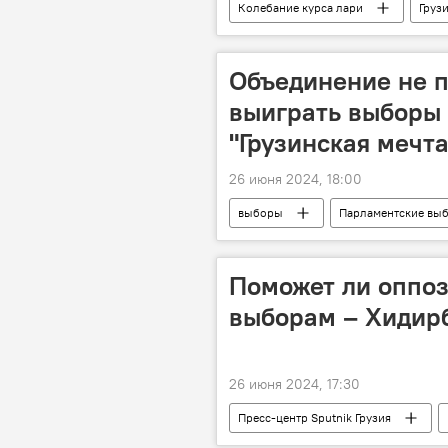
Колебание курса лари
Груз
Объединение не 
выиграть выборы
"Грузинская мечта
26 июня 2024, 18:00
выборы
Парламентские вы
Мамука Мдинарадзе
Салом
Грузинская мечта - демократическая 
Поможет ли оппоз
Тбилиси
выборам – Хидир
26 июня 2024, 17:30
Пресс-центр Sputnik Грузия
Видео-новости из Грузии
Му