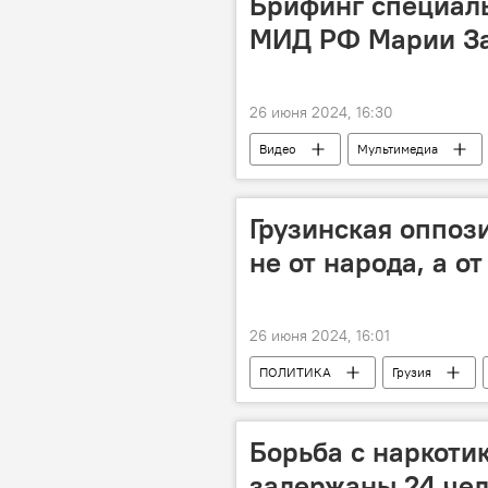
Брифинг специаль
МИД РФ Марии З
26 июня 2024, 16:30
Видео
Мультимедиа
Грузинская оппоз
не от народа, а о
26 июня 2024, 16:01
ПОЛИТИКА
Грузия
Саломе Зурабишвили
Георг
"Сила народа"
Борьба с наркотик
задержаны 24 че