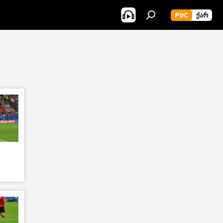
РУС
ᲥᲐᲠ