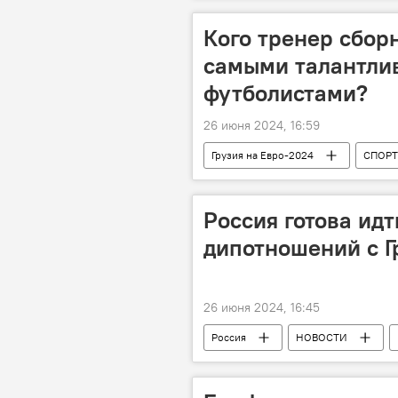
Экспертное мнение
Кого тренер сбор
самыми талантли
футболистами?
26 июня 2024, 16:59
Грузия на Евро-2024
СПОРТ
Чехия
Турция
Хвич
Германия
Футбол
Россия готова ид
дипотношений с Г
26 июня 2024, 16:45
Россия
НОВОСТИ
Абхазия
Мария Захарова
МИД России