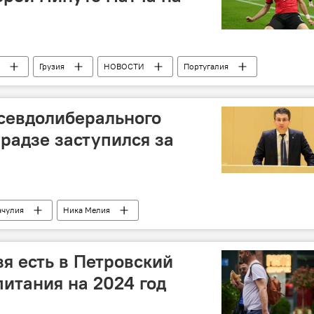
Грузия
НОВОСТИ
Португалия
севдолиберального
радзе заступился за
ачулия
Ника Мелия
Грузия
НОВОСТИ
Грузия
ПОЛИТИКА
зя есть в Петровский
питания на 2024 год